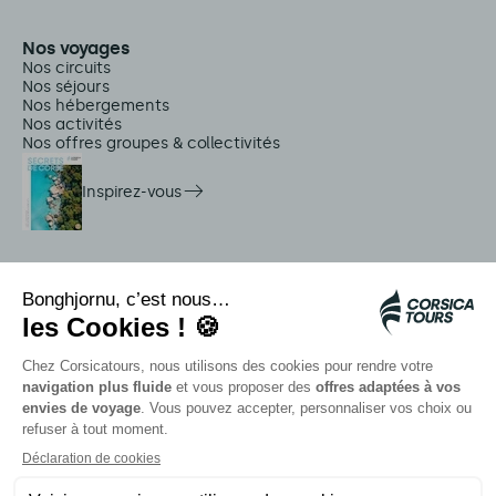
Nos voyages
Nos circuits
Nos séjours
Nos hébergements
Nos activités
Nos offres groupes & collectivités
Inspirez-vous
Services sur place
Navettes Citadina
Alerte méduse
Autocars rapides bleus
Contactez nos conseillers