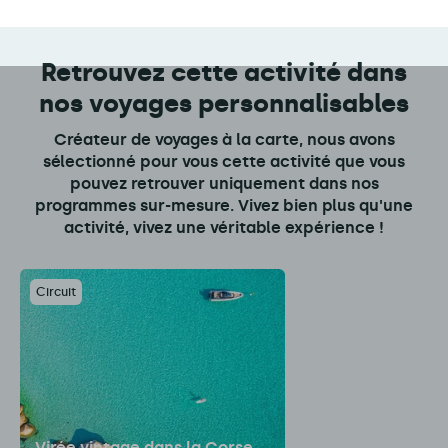
Retrouvez cette activité dans
nos voyages personnalisables
Créateur de voyages à la carte, nous avons
sélectionné pour vous cette activité que vous
pouvez retrouver uniquement dans nos
programmes sur-mesure. Vivez bien plus qu'une
activité, vivez une véritable expérience !
Circuit
Virée vintage dans la Corse