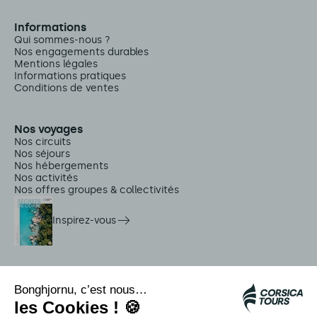
Informations
Qui sommes-nous ?
Nos engagements durables
Mentions légales
Informations pratiques
Conditions de ventes
Nos voyages
Nos circuits
Nos séjours
Nos hébergements
Nos activités
Nos offres groupes & collectivités
Inspirez-vous
Services sur place
Navettes Citadina
Alerte méduse