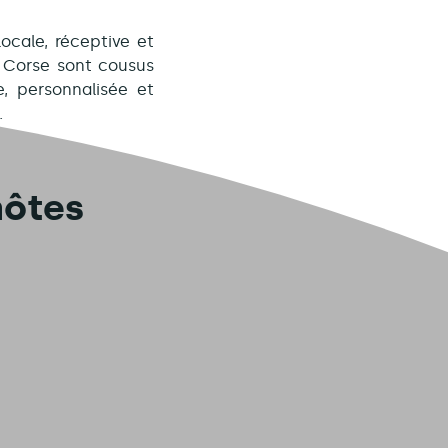
cale, réceptive et
n Corse sont cousus
, personnalisée et
.
hôtes