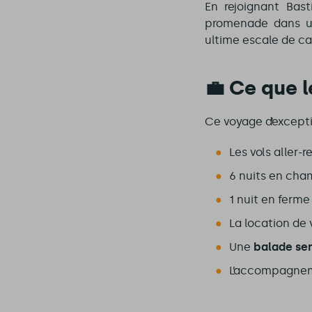
En rejoignant Bast
promenade dans une
ultime escale de ca
💼 Ce que l
Ce voyage d’excepti
Les vols aller-r
6 nuits en cha
1 nuit en ferm
La location de 
Une
balade sen
L’accompagneme