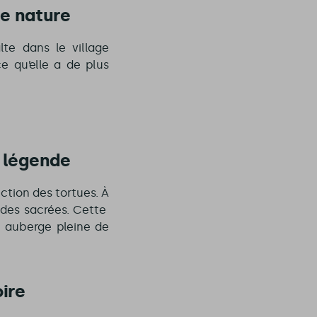
se nature
alte dans le village
e qu’elle a de plus
e légende
ction des tortues. À
ades sacrées. Cette
e auberge pleine de
ire