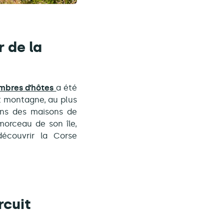
 de la
ambres d’hôtes
a été
et montagne, au plus
dans des maisons de
orceau de son île,
découvrir la Corse
rcuit