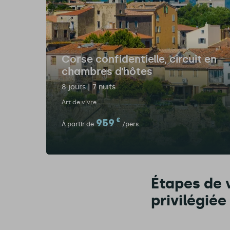
Corse confidentielle, circuit en
chambres d’hôtes
8 jours | 7 nuits
Art de vivre
959
€
À partir de
/pers.
Étapes de v
privilégiée