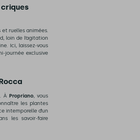
 criques
s et ruelles animées.
 loin de l’agitation
e. Ici, laissez-vous
i-journée exclusive
 Rocca
s. À
Propriano
, vous
nnaître les plantes
ce intemporelle d’un
s les savoir-faire