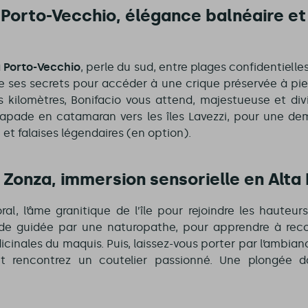
– Porto-Vecchio, élégance balnéaire et
à
Porto-Vecchio
, perle du sud, entre plages confidentielle
re ses secrets pour accéder à une crique préservée à pied,
s kilomètres, Bonifacio vous attend, majestueuse et divin
apade en catamaran vers les îles Lavezzi, pour une dem
et falaises légendaires (en option).
– Zonza, immersion sensorielle en Alta
oral, l’âme granitique de l’île pour rejoindre les hauteur
ade guidée par une naturopathe, pour apprendre à reco
cinales du maquis. Puis, laissez-vous porter par l’ambian
et rencontrez un coutelier passionné. Une plongée dan