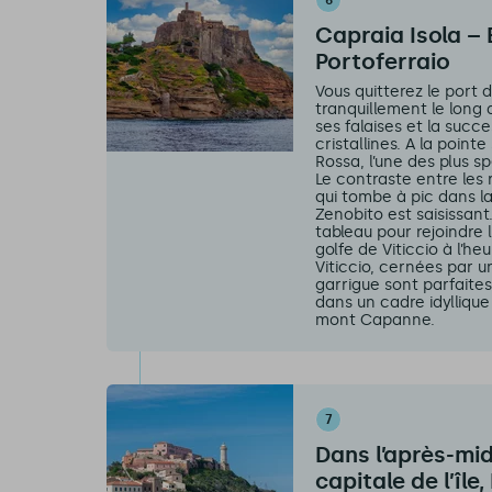
6
Capraia Isola – E
Portoferraio
Vous quitterez le port
tranquillement le long
ses falaises et la succ
cristallines. A la pointe
Rossa, l’une des plus s
Le contraste entre les 
qui tombe à pic dans l
Zenobito est saisissant
tableau pour rejoindre 
golfe de Viticcio à l’he
Viticcio, cernées par u
garrigue sont parfaite
dans un cadre idyllique 
mont Capanne.
7
Dans l’après-mid
capitale de l’île,