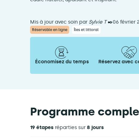
Mis à jour avec soin par
Sylvie T
✒️06 février 
Réservable en ligne
Îles et littoral
Économisez du temps
Réservez avec c
Programme comple
19 étapes
réparties sur
8 jours