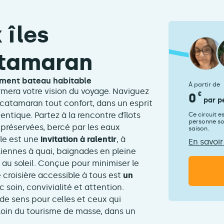
 îles
atamaran
ement bateau habitable
À partir de
rmera votre vision du voyage. Naviguez
0
€
par p
n catamaran tout confort, dans un esprit
ntique. Partez à la rencontre d’îlots
Ce circuit e
personne son
 préservées, bercé par les eaux
saison.
ale est une
invitation à ralentir
, à
En savoir
aliennes à quai, baignades en pleine
 au soleil. Conçue pour minimiser le
croisière accessible à tous est
un
soin, convivialité et attention.
de sens pour celles et ceux qui
 loin du tourisme de masse, dans un