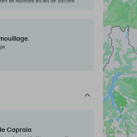
nt de rejoindre les îles de Toscane.
 mouillage.
ge.
 de Capraia