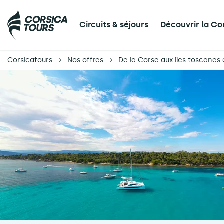
Circuits & séjours
Découvrir la Co
Corsicatours
Nos offres
De la Corse aux îles toscane