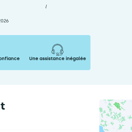
l
2026
onfiance
Une assistance inégalée
t