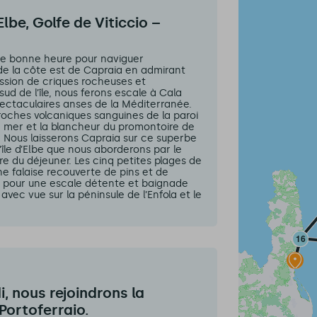
lbe, Golfe de Viticcio –
 de bonne heure pour naviguer
 de la côte est de Capraia en admirant
ession de criques rocheuses et
 sud de l’île, nous ferons escale à Cala
pectaculaires anses de la Méditerranée.
roches volcaniques sanguines de la paroi
a mer et la blancheur du promontoire de
. Nous laisserons Capraia sur ce superbe
l’île d’Elbe que nous aborderons par le
ure du déjeuner. Les cinq petites plages de
ne falaise recouverte de pins et de
s pour une escale détente et baignade
avec vue sur la péninsule de l’Enfola et le
i, nous rejoindrons la
 Portoferraio.