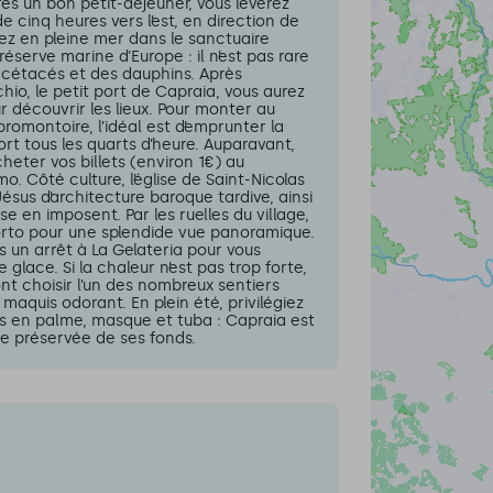
ès un bon petit-déjeuner, vous lèverez
e cinq heures vers l’est, en direction de
ez en pleine mer dans le sanctuaire
réserve marine d’Europe : il n’est pas rare
 cétacés et des dauphins. Après
hio, le petit port de Capraia, vous aurez
 découvrir les lieux. Pour monter au
promontoire, l’idéal est d’emprunter la
rt tous les quarts d’heure. Auparavant,
cheter vos billets (environ 1€) au
. Côté culture, l’église de Saint-Nicolas
sus d’architecture baroque tardive, ainsi
e en imposent. Par les ruelles du village,
Porto pour une splendide vue panoramique.
es un arrêt à La Gelateria pour vous
 glace. Si la chaleur n’est pas trop forte,
nt choisir l’un des nombreux sentiers
e maquis odorant. En plein été, privilégiez
s en palme, masque et tuba : Capraia est
se préservée de ses fonds.