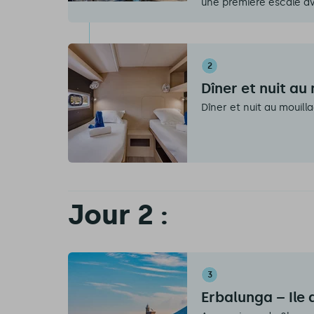
une première escale ava
2
Dîner et nuit au
Dîner et nuit au mouilla
Jour 2 :
3
Erbalunga – Ile