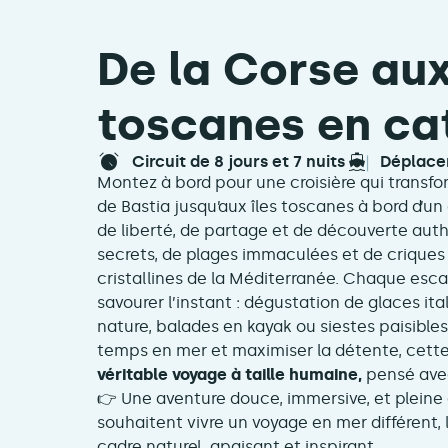
De la Corse aux
toscanes en c
circuit de 8 jours et 7 nuits
déplac
Montez à bord pour une croisière qui transfo
de Bastia jusqu’aux îles toscanes à bord d’u
de liberté, de partage et de découverte authe
secrets, de plages immaculées et de criques
cristallines de la Méditerranée. Chaque esc
savourer l’instant : dégustation de glaces it
nature, balades en kayak ou siestes paisibles
temps en mer et maximiser la détente, cette 
véritable voyage à taille humaine,
pensé avec 
👉 Une aventure douce, immersive, et pleine 
souhaitent vivre un voyage en mer différent,
cadre naturel, apaisant et inspirant.