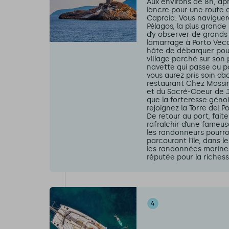
Aux environs de 8h, apr
l’ancre pour une route d
Capraia. Vous naviguer
Pélagos, la plus grande 
d’y observer de grands
l’amarrage à Porto Vecc
hâte de débarquer pour
village perché sur son 
navette qui passe au po
vous aurez pris soin d’a
restaurant Chez Massimo
et du Sacré-Coeur de Jé
que la forteresse génois
rejoignez la Torre del 
De retour au port, fait
rafraîchir d’une fameuse
les randonneurs pourro
parcourant l’île, dans l
les randonnées marine
réputée pour la riches
4