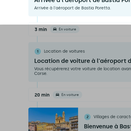
Arrivée à l'aéroport de Bastia Po
Arrivée à l'aéroport de Bastia Poretta.
3 min
En voiture
Location de voitures
1
Location de voiture à l'aéroport 
Vous récupérerez votre voiture de location avant
Corse.
20 min
En voiture
Villages de caract
2
Bienvenue à Bas