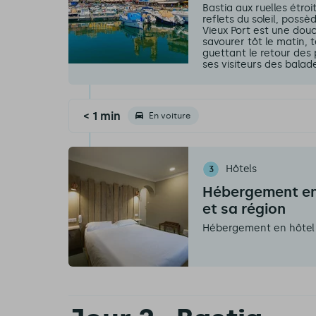
Bastia aux ruelles étroi
reflets du soleil, pos
Vieux Port est une douce
savourer tôt le matin, 
guettant le retour des 
ses visiteurs des balad
< 1 min
En voiture
Hôtels
3
Hébergement en 
et sa région
Hébergement en hôtel 2