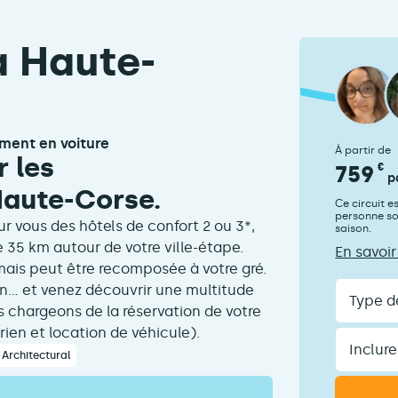
a Haute-
ement en voiture
À partir de
 les
759
€
p
Haute-Corse.
Ce circuit e
personne son
r vous des hôtels de confort 2 ou 3*,
saison.
e 35 km autour de votre ville-étape.
En savoir
 mais peut être recomposée à votre gré.
Type
tion… et venez découvrir une multitude
de
s chargeons de la réservation de votre
voyageurs
rien et location de véhicule).
Inclure
le
 Architectural
transport