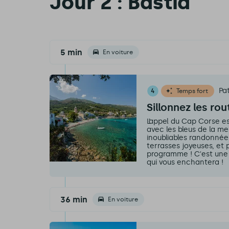
Jour 2 : Bastia
5 min
En voiture
Pa
4
Temps fort
Sillonnez les ro
L’appel du Cap Corse est
avec les bleus de la mer
inoubliables randonnées
terrasses joyeuses, et 
programme ! C'est une 
qui vous enchantera !
36 min
En voiture