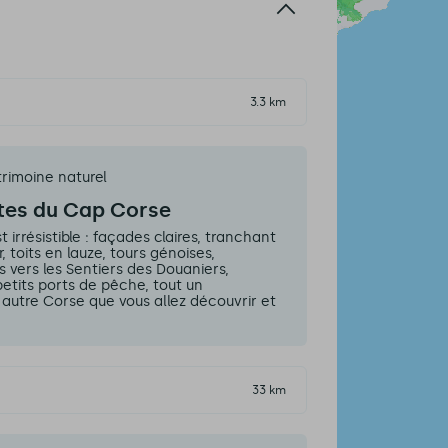
3.3 km
trimoine naturel
utes du Cap Corse
 irrésistible : façades claires, tranchant
, toits en lauze, tours génoises,
 vers les Sentiers des Douaniers,
petits ports de pêche, tout un
autre Corse que vous allez découvrir et
33 km