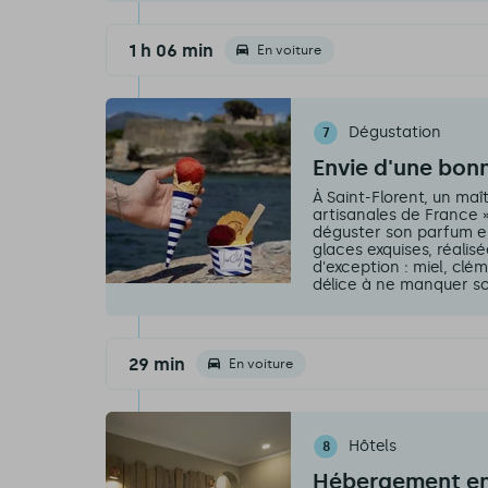
1 h 06 min
En voiture
Dégustation
7
Envie d'une bon
À Saint-Florent, un maît
artisanales de France »
déguster son parfum emb
glaces exquises, réalis
d'exception : miel, clé
délice à ne manquer so
29 min
En voiture
Hôtels
8
Hébergement en 