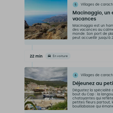
Villages de caract
5
Macinaggio, un 
vacances
Macinaggio est un ham
des vacances au calme,
monde. Son port de plai
peut accueillir jusqu'à
22 min
En voiture
Villages de caract
6
Déjeunez au pet
Dégustez la spécialité
bout du Cap : la lango
chatoyantes qui reflète
petites fleurs partout, 
bouillabaisse qui éman