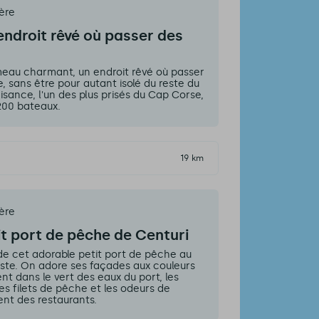
ère
endroit rêvé où passer des
eau charmant, un endroit rêvé où passer
 sans être pour autant isolé du reste du
sance, l'un des plus prisés du Cap Corse,
 200 bateaux.
19 km
ère
it port de pêche de Centuri
 de cet adorable petit port de pêche au
uste. On adore ses façades aux couleurs
nt dans le vert des eaux du port, les
les filets de pêche et les odeurs de
ent des restaurants.