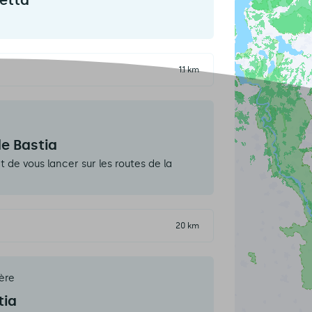
retta
1.1 km
de Bastia
 de vous lancer sur les routes de la
20 km
ère
tia