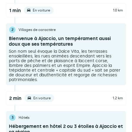
1 min
En voiture
1.0 km
2
Villages de caractère
Bienvenue à Ajaccio, un tempérament aussi
doux que ses températures
Son nom seul évoque la Dolce Vita, les terrasses
ensoleillées, les rues animées descendant vers les
ports de pêche et de plaisance à l’accent corse,
l’ombre des palmiers et un esprit Empire. Ajaccio la
trépidante et centrale « capitale du sud » sait se parer
de douceur et d’authenticité et regorge de richesses
patrimoniales.
2 min
En voiture
1.2 km
3
Hôtels
Hébergement en hôtel 2 ou 3 étoiles à Ajaccio et
sa région