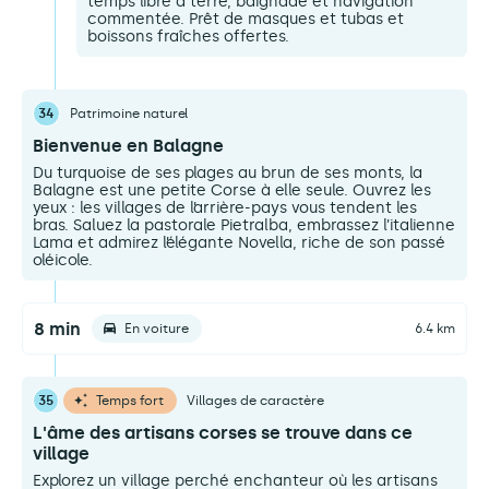
temps libre à terre, baignade et navigation
commentée. Prêt de masques et tubas et
boissons fraîches offertes.
34
Patrimoine naturel
Bienvenue en Balagne
Du turquoise de ses plages au brun de ses monts, la
Balagne est une petite Corse à elle seule. Ouvrez les
yeux : les villages de l’arrière-pays vous tendent les
bras. Saluez la pastorale Pietralba, embrassez l’italienne
Lama et admirez l’élégante Novella, riche de son passé
oléicole.
8 min
En voiture
6.4 km
35
Temps fort
Villages de caractère
L'âme des artisans corses se trouve dans ce
village
Explorez un village perché enchanteur où les artisans