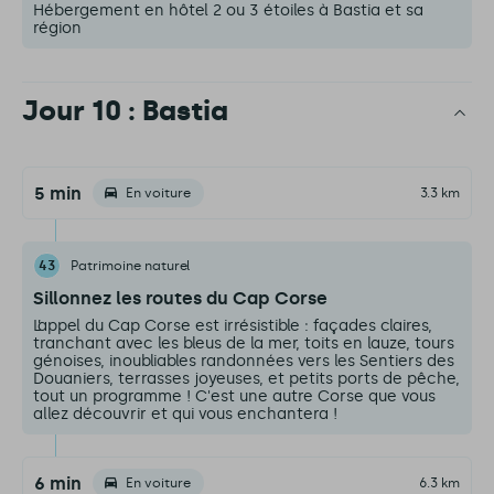
Hébergement en hôtel 2 ou 3 étoiles à Bastia et sa
région
Jour 10 : Bastia
5 min
En voiture
3.3 km
43
Patrimoine naturel
Sillonnez les routes du Cap Corse
L’appel du Cap Corse est irrésistible : façades claires,
tranchant avec les bleus de la mer, toits en lauze, tours
génoises, inoubliables randonnées vers les Sentiers des
Douaniers, terrasses joyeuses, et petits ports de pêche,
tout un programme ! C'est une autre Corse que vous
allez découvrir et qui vous enchantera !
6 min
En voiture
6.3 km