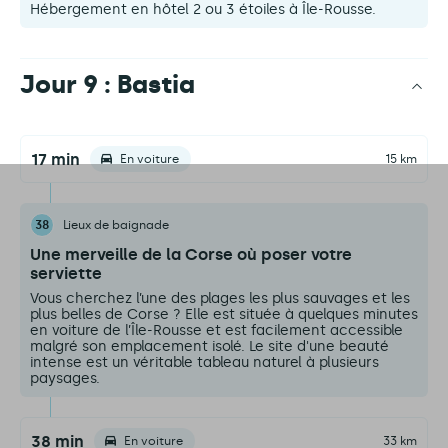
Hébergement en hôtel 2 ou 3 étoiles à Île-Rousse.
Jour 9 : Bastia
17 min
En voiture
15 km
38
Lieux de baignade
Une merveille de la Corse où poser votre
serviette
Vous cherchez l’une des plages les plus sauvages et les
plus belles de Corse ? Elle est située à quelques minutes
en voiture de l’Île-Rousse et est facilement accessible
malgré son emplacement isolé. Le site d'une beauté
intense est un véritable tableau naturel à plusieurs
paysages.
38 min
En voiture
33 km