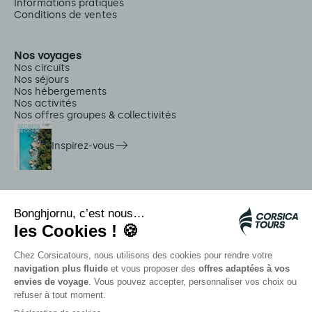
Informations pratiques
Conditions de ventes
Nos voyages
Nos circuits
Nos séjours
Nos hébergements
Nos activités
Nos offres groupes & collectivités
Inspirez-vous
Services sur place
Navettes Citadina
Alerte méduse
Autocars rapides bleus
Contactez nos conseillers