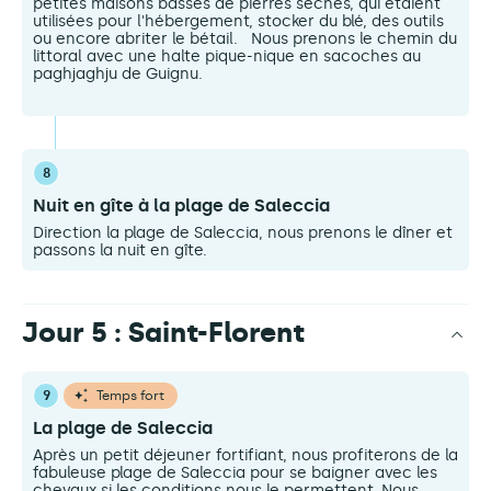
petites maisons basses de pierres sèches, qui étaient
utilisées pour l'hébergement, stocker du blé, des outils
ou encore abriter le bétail. Nous prenons le chemin du
littoral avec une halte pique-nique en sacoches au
paghjaghju de Guignu.
8
Nuit en gîte à la plage de Saleccia
Direction la plage de Saleccia, nous prenons le dîner et
passons la nuit en gîte.
Jour 5 : Saint-Florent
9
Temps fort
La plage de Saleccia
Après un petit déjeuner fortifiant, nous profiterons de la
fabuleuse plage de Saleccia pour se baigner avec les
chevaux si les conditions nous le permettent. Nous