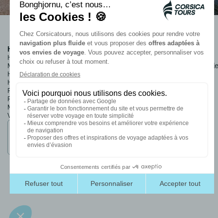
Hébergements du groupe
Informations
Hôtel Club*** & Résidence
Qui sommes-nous ?
Marina Viva
Nos engagements durabl
Hôtel**** Roi Théodore
Mentions légales
Hôtel**** Campo dell'Oro
Informations pratiques
Résidence*** Royal Palm
Conditions de ventes
Résidence*** Campo Di
Mare
Village*** Paese Di Lava
Membre du
groupe Ettori