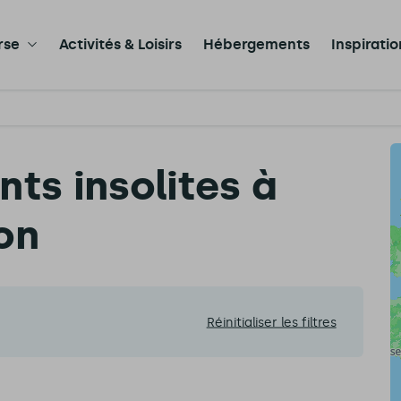
rse
Activités & Loisirs
Hébergements
Inspirati
ts insolites à
on
Réinitialiser les filtres