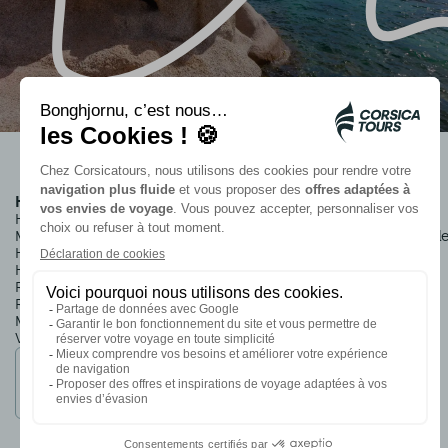
Hébergements du groupe
Informations
Hôtel Club*** & Résidence
Qui sommes-nous ?
Marina Viva
Nos engagements durabl
Hôtel**** Roi Théodore
Mentions légales
Hôtel**** Campo dell'Oro
Informations pratiques
Résidence*** Royal Palm
Conditions de ventes
Résidence*** Campo Di
Mare
Village*** Paese Di Lava
Membre du
groupe Ettori