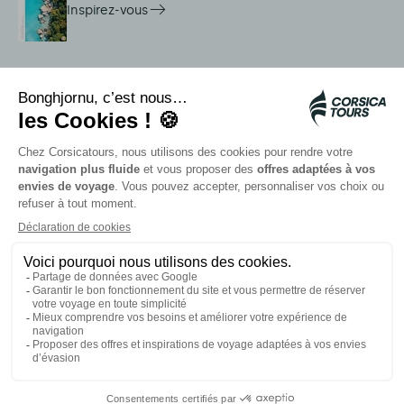
Inspirez-vous
Services sur place
Navettes Citadina
Alerte méduse
Autocars rapides bleus
Contactez nos conseillers
Nos partenaires