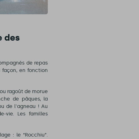
e des
ccompagnés de repas
 façon, en fonction
s ou ragoût de morue
nche de pâques, la
ou de l'agneau ! Au
e-vie. Les familles
age : le “Rocchiu”.