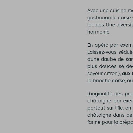
Avec une cuisine mar
gastronomie corse 
locales. Une divers
harmonie.
En apéro par exem
Laissez-vous sédu
d’une daube de san
plus douces se déc
saveur citron),
aux 
la brioche corse, o
L’originalité des p
châtaigne par exem
partout sur l’île, 
châtaigne dans des
farine pour la prépa