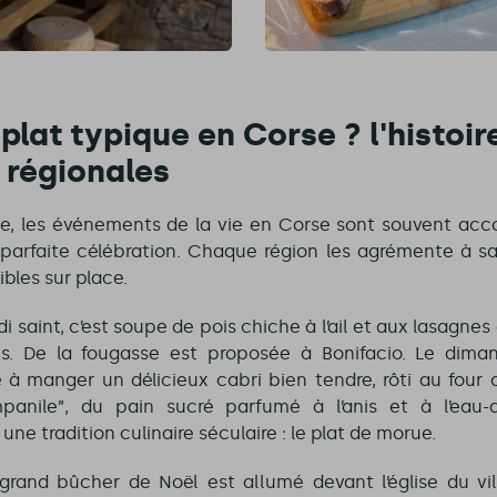
 plat typique en Corse ? l'histoir
 régionales
nne, les événements de la vie en Corse sont souvent a
parfaite célébration. Chaque région les agrémente à sa
bles sur place.
i saint, c’est soupe de pois chiche à l’ail et aux lasagne
cs. De la fougasse est proposée à Bonifacio. Le dima
e à manger un délicieux cabri bien tendre, rôti au four 
panile”, du pain sucré parfumé à l’anis et à l’eau-d
une tradition culinaire séculaire : le plat de morue.
 grand bûcher de Noël est allumé devant l’église du vill