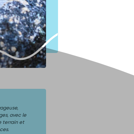
yageuse,
ges, avec le
 terrain et
ces.