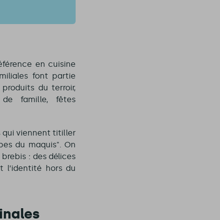
éférence en cuisine
liales font partie
roduits du terroir,
e famille, fêtes
qui viennent titiller
rbes du maquis". On
brebis : des délices
 l’identité hors du
inales