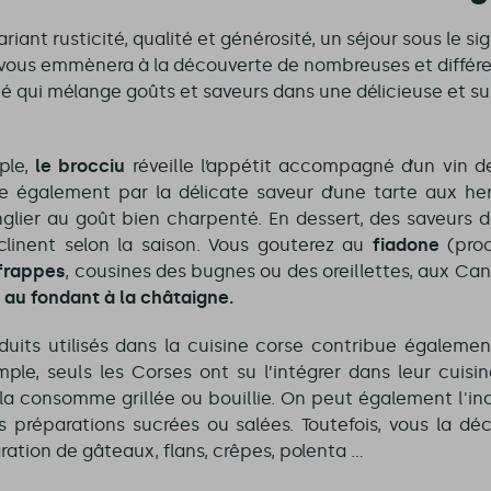
iant rusticité, qualité et générosité, un séjour sous le si
vous emmènera à la découverte de nombreuses et différe
ité qui mélange goûts et saveurs dans une délicieuse et s
ple,
le brocciu
réveille l’appétit accompagné d’un vin d
ire également par la délicate saveur d’une tarte aux 
glier au goût bien charpenté. En dessert, des saveurs 
linent selon la saison. Vous gouterez au
fiadone
(pro
frappes
, cousines des bugnes ou des oreillettes, aux Canis
u
au fondant à la châtaigne.
roduits utilisés dans la cuisine corse contribue égalemen
ple, seuls les Corses ont su l’intégrer dans leur cuisi
on la consomme grillée ou bouillie. On peut également l'inc
 préparations sucrées ou salées. Toutefois, vous la déc
ration de gâteaux, flans, crêpes, polenta …