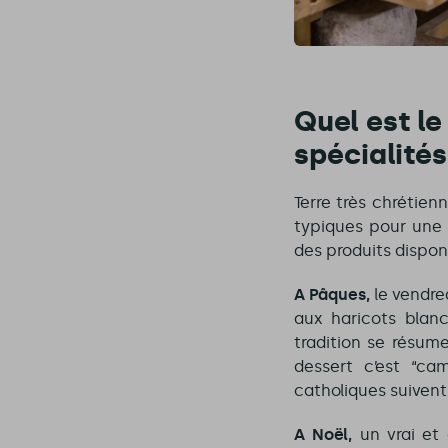
Quel est le
spécialités
Terre très chrétie
typiques pour une 
des produits disponi
A Pâques,
le vendred
aux haricots blan
tradition se résum
dessert c’est “cam
catholiques suivent 
A Noël,
un vrai et