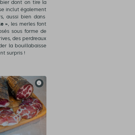
bier dont on tire la
rse inclut également
s, aussi bien dans
le »
, les merles font
posés sous forme de
ives, des perdreaux
er la bouillabaisse
t surpris !