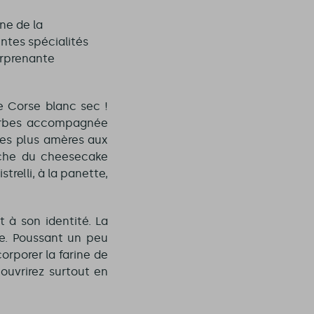
gne de la
ntes spécialités
urprenante
e Corse blanc sec !
herbes accompagnée
des plus amères aux
che du cheesecake
trelli, à la panette,
t à son identité. La
ne. Poussant un peu
orporer la farine de
ouvrirez surtout en