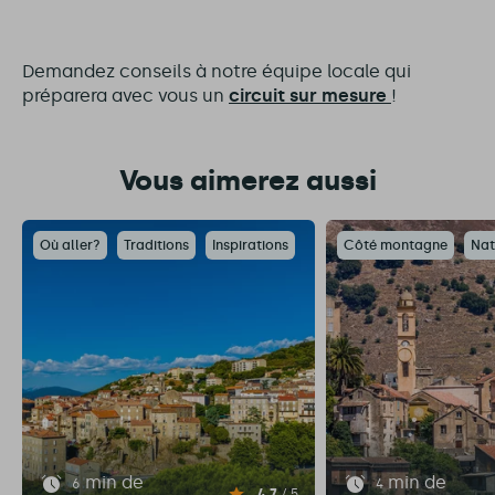
Demandez conseils à notre équipe locale qui
préparera avec vous un
circuit sur mesure
!
Vous aimerez aussi
Où aller?
Traditions
Inspirations
Côté montagne
Nat
min de
min de
6
4
4.7
/ 5