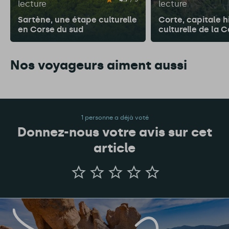
lecture
lecture
Sartène, une étape culturelle
Corte, capitale h
en Corse du sud
culturelle de la 
Nos voyageurs aiment aussi
1 personne a déjà voté
Donnez-nous votre avis sur cet
article
Donnez-
nous
votre
avis
sur
cet
article