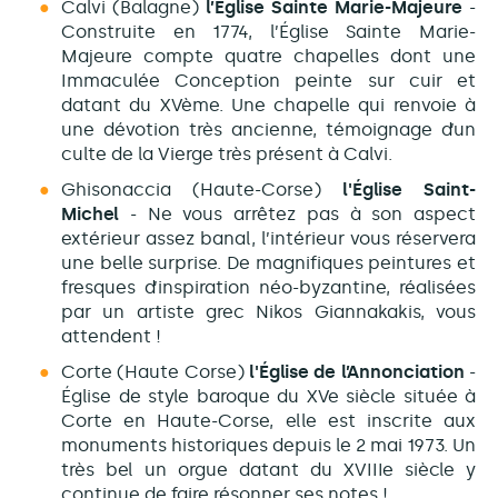
Calvi (Balagne)
l’Église Sainte Marie-Majeure
-
Construite en 1774, l’Église Sainte Marie-
Majeure compte quatre chapelles dont une
Immaculée Conception peinte sur cuir et
datant du XVème. Une chapelle qui renvoie à
une dévotion très ancienne, témoignage d’un
culte de la Vierge très présent à Calvi.
Ghisonaccia (Haute-Corse)
l'Église Saint-
Michel
- Ne vous arrêtez pas à son aspect
extérieur assez banal, l’intérieur vous réservera
une belle surprise. De magnifiques peintures et
fresques d’inspiration néo-byzantine, réalisées
par un artiste grec Nikos Giannakakis, vous
attendent !
Corte (Haute Corse)
l'Église de l’Annonciation
-
Église de style baroque du XVe siècle située à
Corte en Haute-Corse, elle est inscrite aux
monuments historiques depuis le 2 mai 1973. Un
très bel un orgue datant du XVIIIe siècle y
continue de faire résonner ses notes !