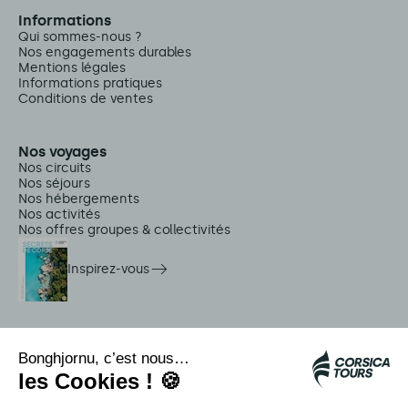
Informations
Qui sommes-nous ?
Nos engagements durables
Mentions légales
Informations pratiques
Conditions de ventes
Nos voyages
Nos circuits
Nos séjours
Nos hébergements
Nos activités
Nos offres groupes & collectivités
Inspirez-vous
Services sur place
Navettes Citadina
Alerte méduse
Autocars rapides bleus