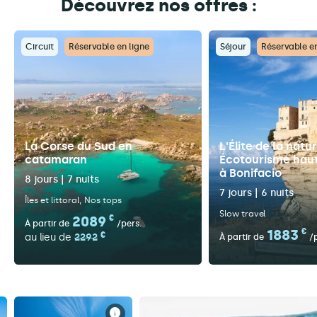
Découvrez nos offres :
Circuit
Réservable en ligne
Séjour
Réservable en
La Corse du Sud en
L'Élite de la natur
catamaran
Écotourisme hau
à Bonifacio
8 jours | 7 nuits
7 jours | 6 nuits
Îles et littoral
Nos tops
Slow travel
2089
€
À partir de
/pers.
1883
€
€
au lieu de
2292
À partir de
/