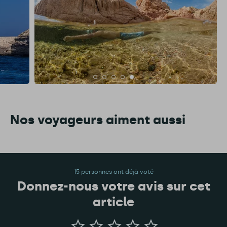
Nos voyageurs aiment aussi
15 personnes ont déjà voté
Donnez-nous votre avis sur cet
article
Donnez-