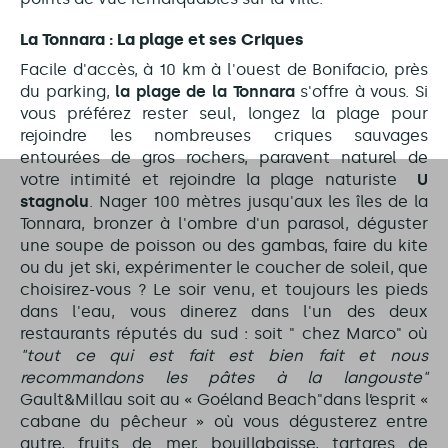
La T
onnara :
La plage et ses
Criques
Facile d'accès, à 10 km à l'ouest de Bonifacio, près
du parking,
la plage de la Tonnara
s'offre à vous. Si
vous préférez rester seul, longez la plage pour
rejoindre les nombreuses criques sauvages
entourées de gros rochers, paravent naturel de
votre intimité
et rejoindre la plage naturiste
U
stagnolu
. Nager 100 mètres jusqu'aux les îles de la
Tonnara, bronzer à l'ombre d'un parasol, déguster
une soupe de poisson ou des gambas, faire du kite
ou du jet ski, expérimenter le coucher de soleil, que
choisirez-vous ? Le soir venu, et toujours les pieds
dans l'eau, vous dinerez dans l'un des deux
restaurants réputés du sud : soit " chez Marco" où
"tout ce qui est fait est bien fait et nous
recommandons les pâtes à la langouste"
Gault&Millau soit au « Goéland Beach"dans l’esprit «
cabane du pêcheur » où vous dégusterez entre
autre, fruits de mer, bouillabaisse, tartares de