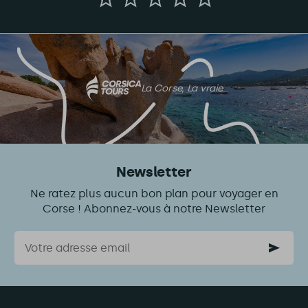
nous
votre
avis
sur
cet
article
La Corse, La vraie
Newsletter
Ne ratez plus aucun bon plan pour voyager en
Corse ! Abonnez-vous à notre Newsletter
Courriel