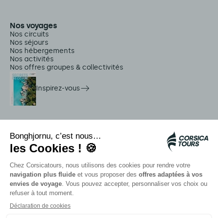
Nos voyages
Nos circuits
Nos séjours
Nos hébergements
Nos activités
Nos offres groupes & collectivités
Inspirez-vous
Services sur place
Navettes Citadina
Alerte méduse
Autocars rapides bleus
Contactez nos conseillers