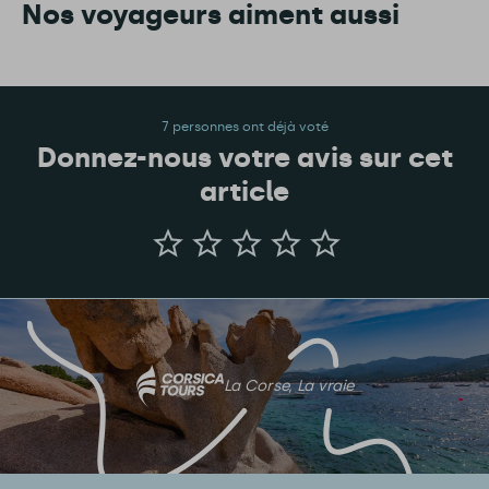
Nos voyageurs aiment aussi
7 personnes ont déjà voté
Donnez-nous votre avis sur cet
article
Donnez-
nous
votre
avis
sur
cet
article
La Corse, La vraie