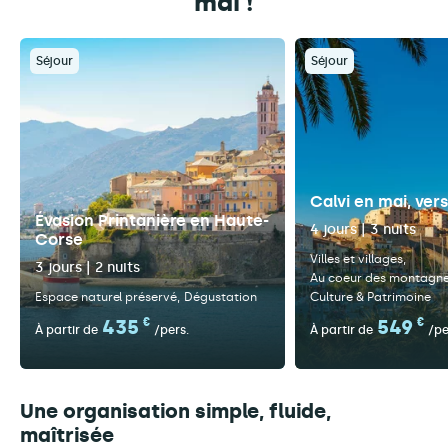
mai !
Séjour
Séjour
Calvi en mai, vers
Évasion Printanière en Haute-
4 jours | 3 nuits
Corse
Villes et villages
3 jours | 2 nuits
Au coeur des montagn
Espace naturel préservé
Dégustation
Culture & Patrimoine
435
€
549
€
À partir de
/pers.
À partir de
/pe
Une organisation simple, fluide,
maîtrisée