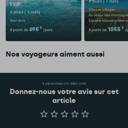
8 jours | 7 nuits
EVJF
Villes et villages
4 jours | 3 nuits
Au coeur des montagn
Bien-être
Espace naturel préserv
695
€
1055
€
À partir de
/pers.
À partir de
/
Nos voyageurs aiment aussi
4 personnes ont déjà voté
Donnez-nous votre avis sur cet
article
Donnez-
nous
votre
avis