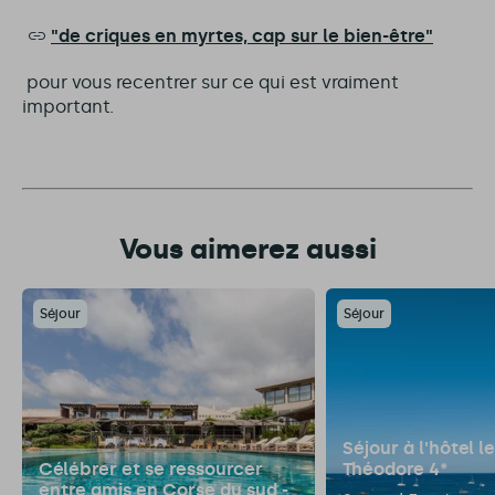
"de criques en myrtes, cap sur le bien-être"
pour vous recentrer sur ce qui est vraiment
important.
Vous aimerez aussi
Séjour
Séjour
Séjour à l'hôtel le
Célébrer et se ressourcer
Théodore 4*
entre amis en Corse du sud -