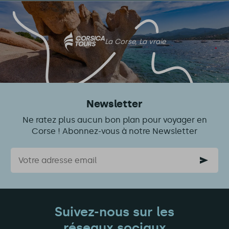
sur
cet
article
La Corse, La vraie
Newsletter
Ne ratez plus aucun bon plan pour voyager en
Corse ! Abonnez-vous à notre Newsletter
Courriel
Suivez-nous sur les
réseaux sociaux