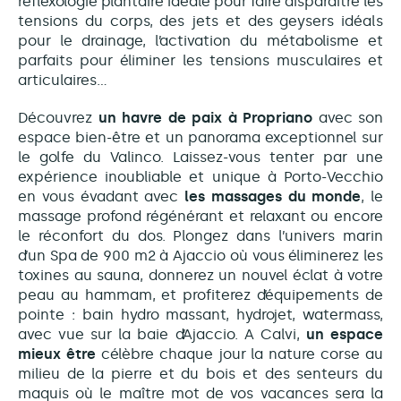
réflexologie plantaire idéale pour faire disparaître les
tensions du corps, des jets et des geysers idéals
pour le drainage, l’activation du métabolisme et
parfaits pour éliminer les tensions musculaires et
articulaires…
Découvrez
un havre de paix à Propriano
avec son
espace bien-être et un panorama exceptionnel sur
le golfe du Valinco. Laissez-vous tenter par une
expérience inoubliable et unique à Porto-Vecchio
en vous évadant avec
les massages du monde
, le
massage profond régénérant et relaxant ou encore
le réconfort du dos. Plongez dans l’univers marin
d’un Spa de 900 m2 à Ajaccio où vous éliminerez les
toxines au sauna, donnerez un nouvel éclat à votre
peau au hammam, et profiterez d’équipements de
pointe : bain hydro massant, hydrojet, watermass,
avec vue sur la baie d’Ajaccio. A Calvi,
un espace
mieux être
célèbre chaque jour la nature corse au
milieu de la pierre et du bois et des senteurs du
maquis où le maître mot de vos vacances sera la