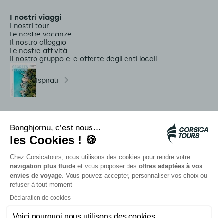
I nostri viaggi
I nostri tour
Le nostre vacanze
Il nostro alloggio
Le nostre attività
Il nostro gruppo e le offerte degli enti locali
Ispirati
Servizi in loco
Navette Citadina
Allarme meduse
Autocars rapides bleus
Contattate i nostri consulenti