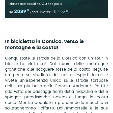
Islands and coastline
Our top picks
2089
€
€
invece di
2292
Da
/pers.
In bicicletta in Corsica: verso le
montagne e la costa!
Conquistate le strade della Corsica con un tour in
bicicletta elettrica! Dal cuore delle montagne
granitiche alle scogliere rosse della costa, seguite
un percorso studiato dai nostri esperti locali e
vivete un'esperienza unica sulle strade tortuose
dell'isola più bella della Francia. Andemu*! Partite
alla volta dei paesaggi fioriti della macchia e delle
spiagge paradisiache nascoste lungo la costa
corsa. Mentre pedalate, i profumi della macchia vi
solleticheranno l'olfatto. Dall'Immortelle e le sue