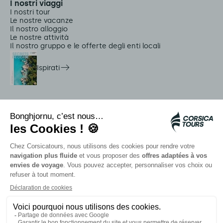
I nostri viaggi
I nostri tour
Le nostre vacanze
Il nostro alloggio
Le nostre attività
Il nostro gruppo e le offerte degli enti locali
Ispirati
Servizi in loco
Navette Citadina
Allarme meduse
Autocars rapides bleus
Contattate i nostri consulenti
I nostri partner