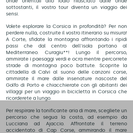
onde orientali allo iodio rilasciato dalle onde
sottostanti, il vostro tour diventa un viaggio dei
sensi.
Volete esplorare la Corsica in profondità? Per non
perdere nulla, costruite il vostro itinerario su misura!
A Corte, sfidate la montagna affrontando i ripidi
passi che dal centro dell'isola portano al
Mediterraneo. Curagiu**! Lungo il percorso,
ammirate i paesaggi verdi e ocra mentre percorrete
strade di montagna poco battute. Scoprite la
cittadella di Calvi al suono delle canzoni corse,
ammirate il mare dalle insenature nascoste del
Golfo di Porto e chiacchierate con gli abitanti dei
villaggi per un viaggio in bicicletta in Corsica che
ricorderete a lungo.
Per respirare la tonificante aria di mare, scegliete un
percorso che segua la costa, ad esempio da
Lucciana ad Ajaccio. Affrontate il terreno
accidentato di Cap Corse, ammirando il mare