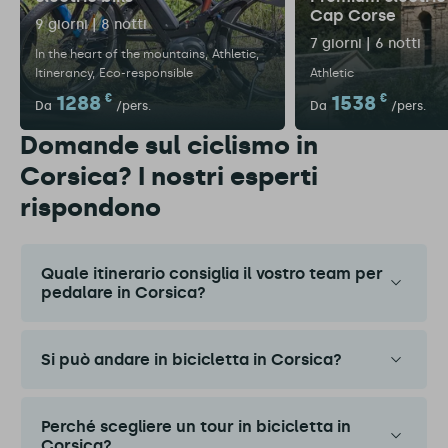
Cap Corse
9 giorni | 8 notti
7 giorni | 6 notti
In the heart of the mountains
Athletic
Itinerancy
Eco-responsible
Athletic
1288
€
1538
€
Da
/pers.
Da
/pers.
Domande sul ciclismo in
Corsica? I nostri esperti
rispondono
Quale itinerario consiglia il vostro team per
pedalare in Corsica?
Si può andare in bicicletta in Corsica?
Perché scegliere un tour in bicicletta in
Corsica?