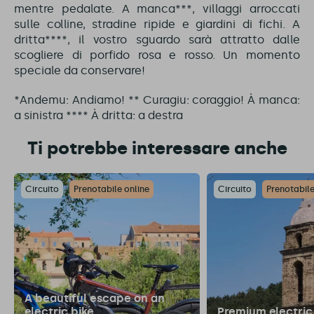
mentre pedalate. A manca***, villaggi arroccati
sulle colline, stradine ripide e giardini di fichi. A
dritta****, il vostro sguardo sarà attratto dalle
scogliere di porfido rosa e rosso. Un momento
speciale da conservare!
*Andemu: Andiamo! ** Curagiu: coraggio! À manca:
a sinistra **** À dritta: a destra
Ti potrebbe interessare anche
Circuito
Prenotabile online
Circuito
Prenotabile
A beautiful escape on an
electric bike
Premium electric 