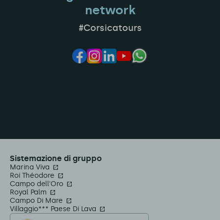
network
#Corsicatours
Sistemazione di gruppo
Marina Viva
Roi Théodore
Campo dell'Oro
Royal Palm
Campo Di Mare
Villaggio*** Paese Di Lava