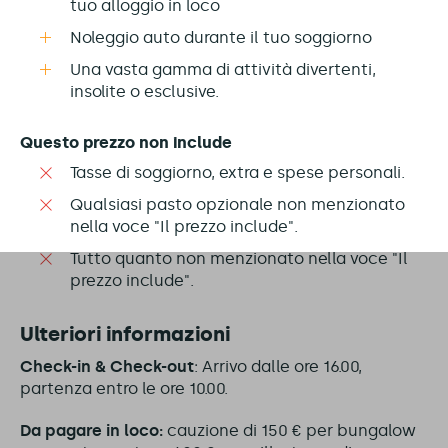
tuo alloggio in loco
Noleggio auto durante il tuo soggiorno
Una vasta gamma di attività divertenti,
insolite o esclusive.
Questo prezzo non include
Tasse di soggiorno, extra e spese personali.
Qualsiasi pasto opzionale non menzionato
nella voce "Il prezzo include".
Tutto quanto non menzionato nella voce "Il
prezzo include".
Ulteriori informazioni
Check-in & Check-out
: Arrivo dalle ore 16.00,
partenza entro le ore 10.00.
Da pagare in loco:
cauzione di 150 € per bungalow