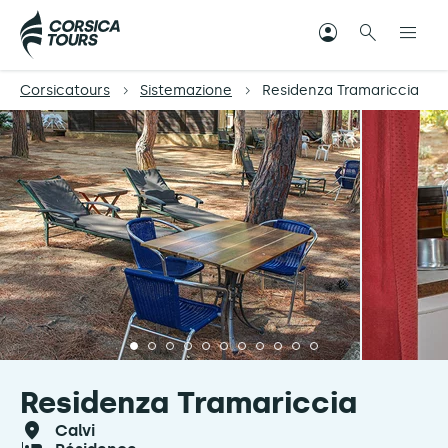
Corsicatours
Sistemazione
Residenza Tramariccia
Residenza Tramariccia
calvi