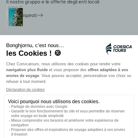
Il nostro gruppo e le offerte degli enti locali
Ispirati
Servizi in loco
Navette Citadina
Allarme meduse
Autocars rapides bleus
Contattate i nostri consulenti
I nostri partner