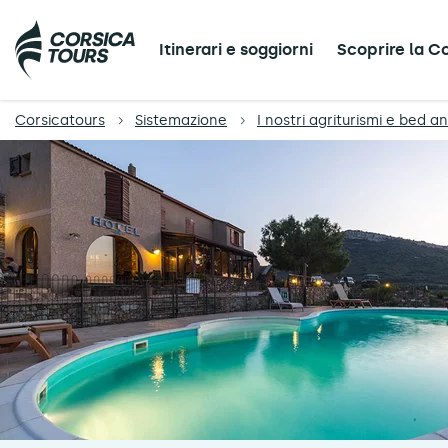
Itinerari e soggiorni
Scoprire la C
Corsicatours
Sistemazione
I nostri agriturismi e bed a