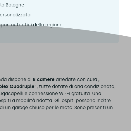
lla Balagne
ersonalizzata
pori autentici della regione
e
anda dispone di
8 camere
arredate con cura
,
lex Quadruple"
, tutte dotate di aria condizionata,
ugacapelli e connessione Wi-Fi gratuita. Una
iti a mobilità ridotta. Gli ospiti possono inoltre
 di un garage chiuso per le moto. Sono presenti un