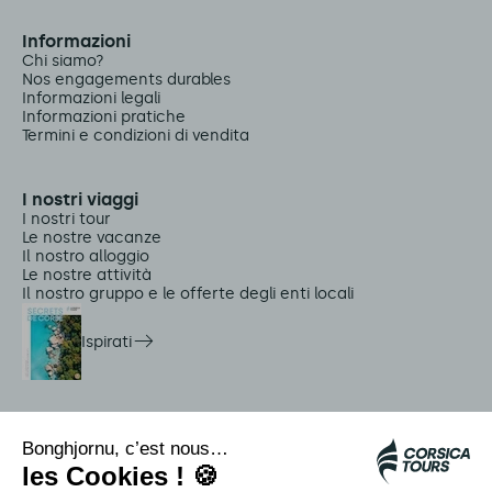
Informazioni
Chi siamo?
Nos engagements durables
Informazioni legali
Informazioni pratiche
Termini e condizioni di vendita
I nostri viaggi
I nostri tour
Le nostre vacanze
Il nostro alloggio
Le nostre attività
Il nostro gruppo e le offerte degli enti locali
Ispirati
Servizi in loco
Navette Citadina
Allarme meduse
Autocars rapides bleus