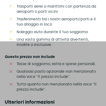
Trasporti aerei o marittimi con partenza da
aeroporti o porti vicini
Trasferimenti tra i nostri aeroporti/porti e il
tuo alloggio in loco
Noleggio auto durante il tuo soggiorno
Una vasta gamma di attività divertenti,
insolite o esclusive.
Questo prezzo non include
Tasse di soggiorno, extra e spese personali.
Qualsiasi pasto opzionale non menzionato
nella voce "Il prezzo include".
Tutto quanto non menzionato nella voce "Il
prezzo include".
Ulteriori informazioni