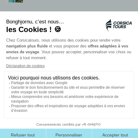
Servizi in loco
Navette Citadina
Allarme meduse
Autocars rapides bleus
Contattate i nostri consulenti
I nostri partner