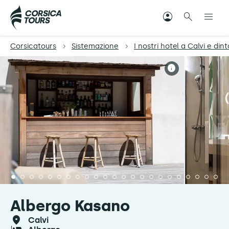
Corsicatours
Sistemazione
I nostri hotel a Calvi e dint
Albergo Kasano
calvi