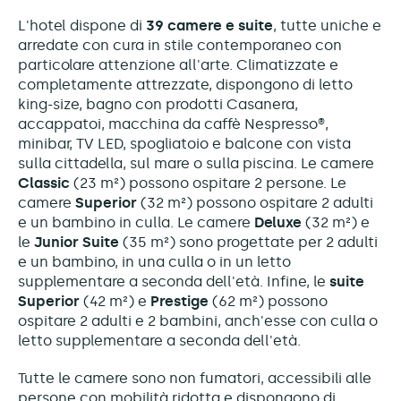
L'hotel dispone di
39 camere e suite
, tutte uniche e
arredate con cura in stile contemporaneo con
particolare attenzione all'arte. Climatizzate e
completamente attrezzate, dispongono di letto
king-size, bagno con prodotti Casanera,
accappatoi, macchina da caffè Nespresso®,
minibar, TV LED, spogliatoio e balcone con vista
sulla cittadella, sul mare o sulla piscina. Le camere
Classic
(23 m²) possono ospitare 2 persone. Le
camere
Superior
(32 m²) possono ospitare 2 adulti
e un bambino in culla. Le camere
Deluxe
(32 m²) e
le
Junior Suite
(35 m²) sono progettate per 2 adulti
e un bambino, in una culla o in un letto
supplementare a seconda dell'età. Infine, le
suite
Superior
(42 m²) e
Prestige
(62 m²) possono
ospitare 2 adulti e 2 bambini, anch'esse con culla o
letto supplementare a seconda dell'età.
Tutte le camere sono non fumatori, accessibili alle
persone con mobilità ridotta e dispongono di