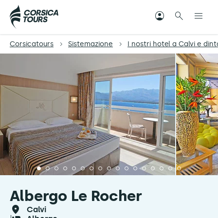
Corsicatours
Sistemazione
I nostri hotel a Calvi e dint
Albergo Le Rocher
calvi