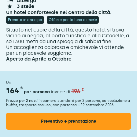
albergo
3 stelle
Un hotel confortevole nel centro della città.
Prenota in anticipo
Offerte per la luna di miele
Situato nel cuore della città, questo hotel si trova
vicino ai negozi, al porto turistico e alla Citadelle, a
soli 300 metri da una spiaggia di sabbia fine.
Un'accoglienza calorosa e amichevole vi attende
per un piacevole soggiorno.
Aperto da Aprile a Ottobre
Da
164
€
196
€
per persona
invece di
Prezzo per 2 notti in camera standard per 2 persone, con colazione a
buffet, trasporto escluso, con partenza il 22 settembre 2026
Preventivo e prenotazione