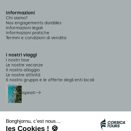
Informazioni
Chi siamo?
Nos engagements durables
Informazioni legali
Informazioni pratiche
Termini e condizioni di vendita
I nostri viaggi
I nostri tour
Le nostre vacanze
Il nostro alloggio
Le nostre attività
Il nostro gruppo e le offerte degli enti locali
Ispirati
Servizi in loco
Navette Citadina
Allarme meduse