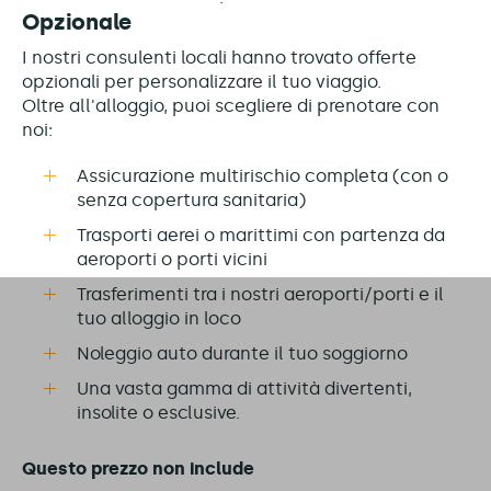
Opzionale
I nostri consulenti locali hanno trovato offerte
opzionali per personalizzare il tuo viaggio.
Oltre all'alloggio, puoi scegliere di prenotare con
noi:
Assicurazione multirischio completa (con o
senza copertura sanitaria)
Trasporti aerei o marittimi con partenza da
aeroporti o porti vicini
Trasferimenti tra i nostri aeroporti/porti e il
tuo alloggio in loco
Noleggio auto durante il tuo soggiorno
Una vasta gamma di attività divertenti,
insolite o esclusive.
Questo prezzo non include