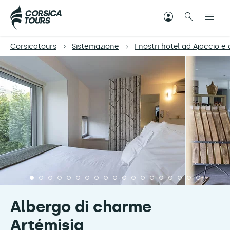
Corsicatours
Sistemazione
I nostri hotel ad Ajaccio e 
Albergo di charme
Artémisia