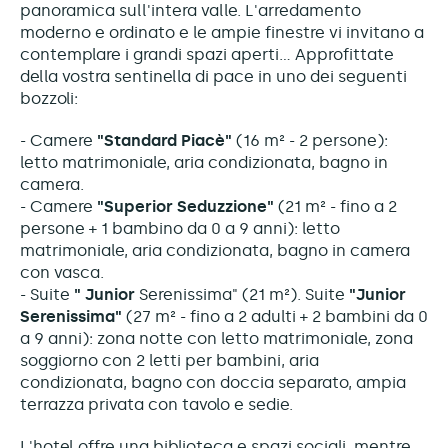
panoramica sull'intera valle. L'arredamento
moderno e ordinato e le ampie finestre vi invitano a
contemplare i grandi spazi aperti... Approfittate
della vostra sentinella di pace in uno dei seguenti
bozzoli:
- Camere
"Standard Piacè"
(16 m² - 2 persone):
letto matrimoniale, aria condizionata, bagno in
camera.
- Camere
"Superior Seduzzione"
(21 m² - fino a 2
persone + 1 bambino da 0 a 9 anni): letto
matrimoniale, aria condizionata, bagno in camera
con vasca.
- Suite
"
Junior
Serenissima" (21 m²). Suite
"Junior
Serenissima"
(27 m² - fino a 2 adulti + 2 bambini da 0
a 9 anni): zona notte con letto matrimoniale, zona
soggiorno con 2 letti per bambini, aria
condizionata, bagno con doccia separato, ampia
terrazza privata con tavolo e sedie.
L'hotel offre una biblioteca e spazi sociali, mentre