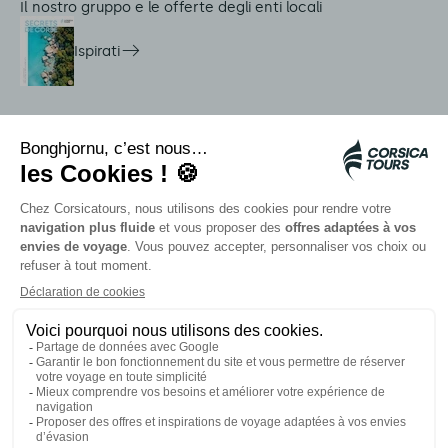
Il nostro gruppo e le offerte degli enti locali
Ispirati
Servizi in loco
Navette Citadina
Allarme meduse
Autocars rapides bleus
Contattate i nostri consulenti
I nostri partner