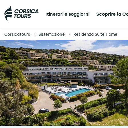
Itinerari e soggiorni
Scoprire la C
Corsicatours
Sistemazione
Residenza Suite Home