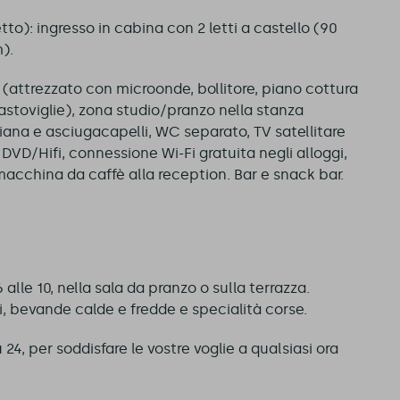
etto): ingresso in cabina con 2 letti a castello (90
).
ra (attrezzato con microonde, bollitore, piano cottura
vastoviglie), zona studio/pranzo nella stanza
iana e asciugacapelli, WC separato, TV satellitare
 DVD/Hifi, connessione Wi-Fi gratuita negli alloggi,
e macchina da caffè alla reception. Bar e snack bar.
6 alle 10, nella sala da pranzo o sulla terrazza.
gi, bevande calde e fredde e specialità corse.
 24, per soddisfare le vostre voglie a qualsiasi ora