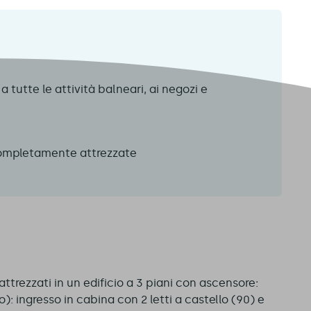
a tutte le attività balneari, ai negozi e
 completamente attrezzate
e
attrezzati in un edificio a 3 piani con ascensore:
to): ingresso in cabina con 2 letti a castello (90) e