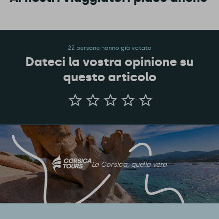
22 persone hanno già votato
Dateci la vostra opinione su
questo articolo
Dateci
la
vostra
opinione
su
questo
articolo
La Corsica, quella vera