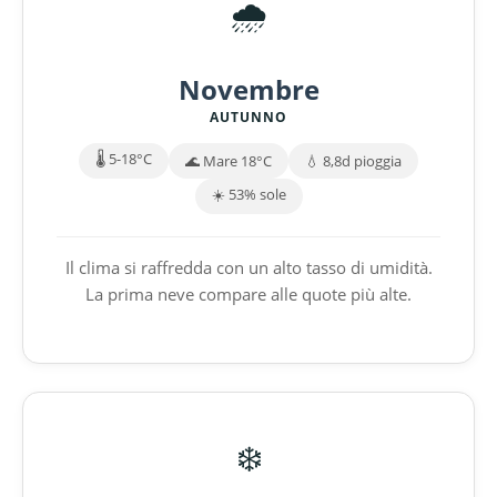
🌧️
Novembre
AUTUNNO
🌡️ 5-18°C
🌊 Mare 18°C
💧 8,8d pioggia
☀️ 53% sole
Il clima si raffredda con un alto tasso di umidità.
La prima neve compare alle quote più alte.
❄️