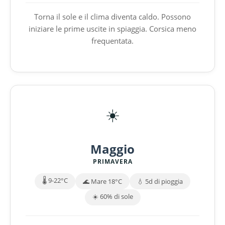
Torna il sole e il clima diventa caldo. Possono
iniziare le prime uscite in spiaggia. Corsica meno
frequentata.
☀️
Maggio
PRIMAVERA
🌡️ 9-22°C
🌊 Mare 18°C
💧 5d di pioggia
☀️ 60% di sole