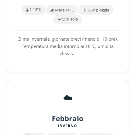
🌡️ 1-14°C
🌊 Mare 14°C
💧 6,5d pioggia
☀️ 55% sole
Clima invernale, giornate brevi (meno di 10 ore).
Temperatura media intorno ai 10°C, umidità
elevata.
☁️
Febbraio
INVERNO