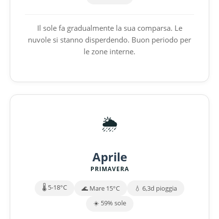
Il sole fa gradualmente la sua comparsa. Le
nuvole si stanno disperdendo. Buon periodo per
le zone interne.
🌦️
Aprile
PRIMAVERA
🌡️ 5-18°C
🌊 Mare 15°C
💧 6,3d pioggia
☀️ 59% sole