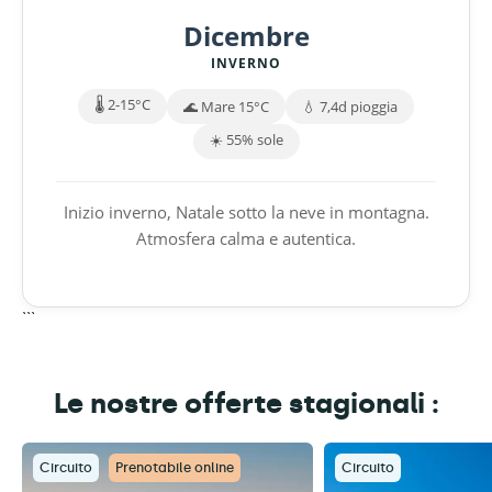
Dicembre
INVERNO
🌡️ 2-15°C
🌊 Mare 15°C
💧 7,4d pioggia
☀️ 55% sole
Inizio inverno, Natale sotto la neve in montagna.
Atmosfera calma e autentica.
```
Le nostre offerte stagionali :
Circuito
Prenotabile online
Circuito