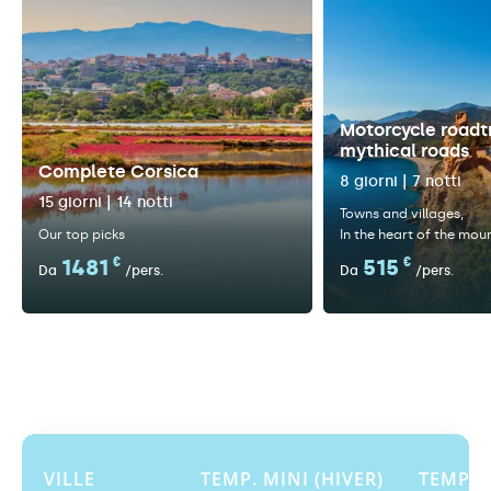
Motorcycle roadt
mythical roads
Complete Corsica
8 giorni | 7 notti
15 giorni | 14 notti
Towns and villages
Our top picks
In the heart of the mou
1481
€
515
€
Da
/pers.
Da
/pers.
VILLE
TEMP. MINI (HIVER)
TEMP. M