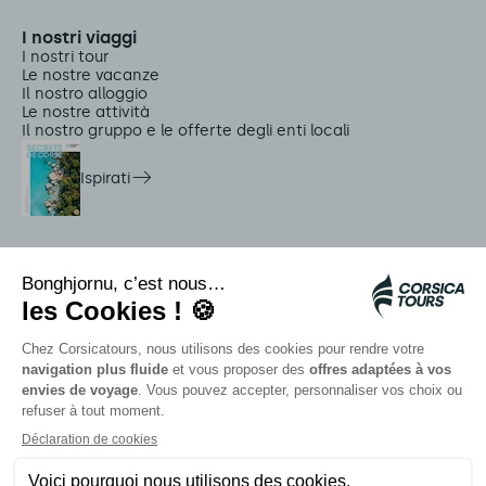
I nostri viaggi
I nostri tour
Le nostre vacanze
Il nostro alloggio
Le nostre attività
Il nostro gruppo e le offerte degli enti locali
Ispirati
Servizi in loco
Navette Citadina
Allarme meduse
Autocars rapides bleus
Contattate i nostri consulenti