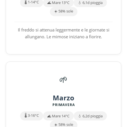
🌡️ 1-14°C
🌊 Mare 13°C
💧 6,1d pioggia
☀️ 58% sole
Il freddo si attenua leggermente e le giornate si
allungano. Le mimose iniziano a fiorire.
🌱
Marzo
PRIMAVERA
🌡️ 3-16°C
🌊 Mare 14°C
💧 6,2d pioggia
☀️ 58% sole