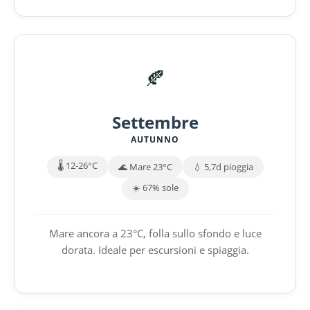
🍂
Settembre
AUTUNNO
🌡️ 12-26°C
🌊 Mare 23°C
💧 5,7d pioggia
☀️ 67% sole
Mare ancora a 23°C, folla sullo sfondo e luce
dorata. Ideale per escursioni e spiaggia.