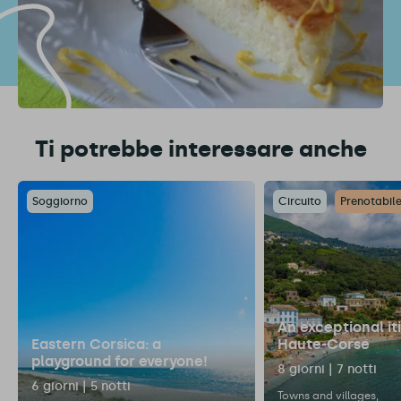
Ti potrebbe interessare anche
Soggiorno
Circuito
Prenotabile
An exceptional it
Eastern Corsica: a
Haute-Corse
playground for everyone!
8 giorni | 7 notti
6 giorni | 5 notti
Towns and villages