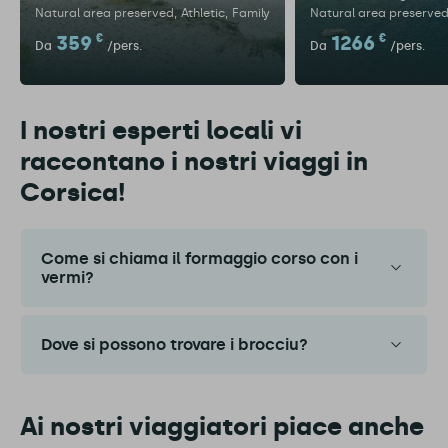
Natural area preserved
Athletic
Family
Natural area preserve
359
€
1266
€
Da
/pers.
Da
/pers.
I nostri esperti locali vi
raccontano i nostri viaggi in
Corsica!
Come si chiama il formaggio corso con i
vermi?
Dove si possono trovare i brocciu?
Ai nostri viaggiatori piace anche