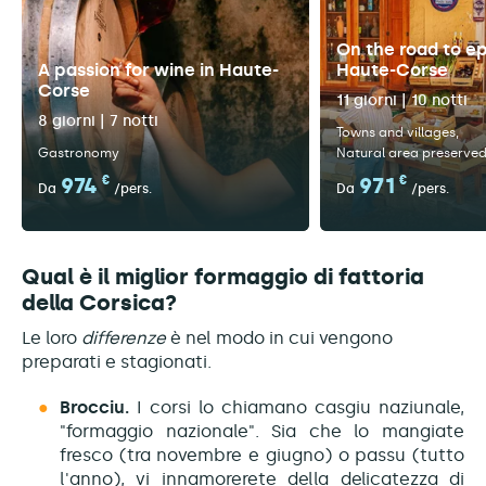
On the road to e
A passion for wine in Haute-
Haute-Corse
Corse
11 giorni | 10 notti
8 giorni | 7 notti
Towns and villages
Gastronomy
Natural area preserve
974
€
971
€
Da
/pers.
Da
/pers.
Qual è il miglior formaggio di fattoria
della Corsica?
Le loro
differenze
è nel modo in cui vengono
preparati e stagionati.
Brocciu.
I corsi lo chiamano casgiu naziunale,
"formaggio nazionale". Sia che lo mangiate
fresco (tra novembre e giugno) o passu (tutto
l'anno), vi innamorerete della delicatezza di