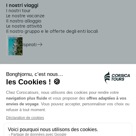
I nostri viaggi
I nostri tour
Le nostre vacanze
Il nostro alloggio
Le nostre attività
Il nostro gruppo e le offerte degli enti locali
Ispirati
Servizi in loco
Navette Citadina
Allarme meduse
Autocars rapides bleus
Contattate i nostri consulenti
I nostri partner