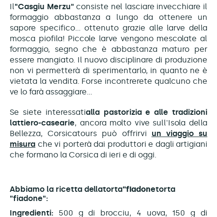
Il
"Casgiu Merzu"
consiste nel lasciare invecchiare il
formaggio abbastanza a lungo da ottenere un
sapore specifico... ottenuto grazie alle larve della
mosca piofila! Piccole larve vengono mescolate al
formaggio, segno che è abbastanza maturo per
essere mangiato. Il nuovo disciplinare di produzione
non vi permetterà di sperimentarlo, in quanto ne è
vietata la vendita. Forse incontrerete qualcuno che
ve lo farà assaggiare...
Se
siete interessati
alla pastorizia e alle tradizioni
lattiero-casearie
, ancora molto vive sull'Isola della
Bellezza, Corsicatours può offrirvi
un viaggio su
misura
che vi porterà dai produttori e dagli artigiani
che formano la Corsica di ieri e di oggi.
Abbiamo la ricetta della
torta
"fiadone
torta
"fiadone":
Ingredienti:
500 g di brocciu, 4 uova, 150 g di