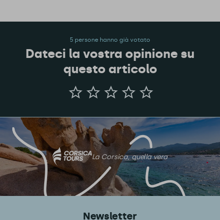
5 persone hanno già votato
Dateci la vostra opinione su
questo articolo
Dateci
la
vostra
opinione
su
questo
articolo
La Corsica, quella vera
Newsletter