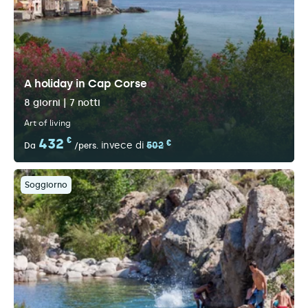
A holiday in Cap Corse
8 giorni | 7 notti
Art of living
432
€
€
invece di
502
Da
/pers.
Soggiorno