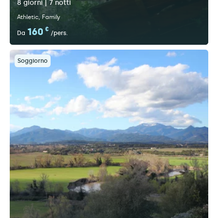
8 giorni | 7 notti
Athletic
Family
160
€
Da
/pers.
Soggiorno