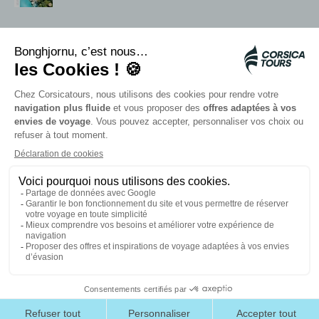
Servizi in loco
Navette Citadina
Allarme meduse
Autocars rapides bleus
Contattate i nostri consulenti
I nostri partner