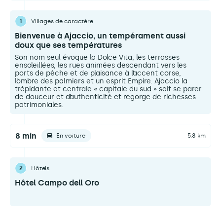
1
Villages de caractère
Bienvenue à Ajaccio, un tempérament aussi
doux que ses températures
Son nom seul évoque la Dolce Vita, les terrasses
ensoleillées, les rues animées descendant vers les
ports de pêche et de plaisance à l’accent corse,
l’ombre des palmiers et un esprit Empire. Ajaccio la
trépidante et centrale « capitale du sud » sait se parer
de douceur et d’authenticité et regorge de richesses
patrimoniales.
8 min
En voiture
5.8 km
2
Hôtels
Hôtel Campo dell Oro