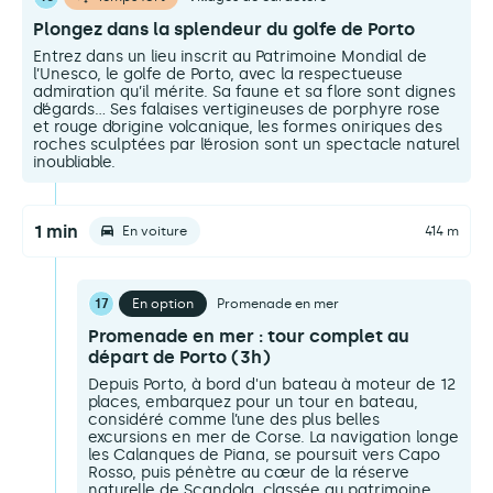
Plongez dans la splendeur du golfe de Porto
Entrez dans un lieu inscrit au Patrimoine Mondial de
l’Unesco, le golfe de Porto, avec la respectueuse
admiration qu’il mérite. Sa faune et sa flore sont dignes
d’égards… Ses falaises vertigineuses de porphyre rose
et rouge d’origine volcanique, les formes oniriques des
roches sculptées par l’érosion sont un spectacle naturel
inoubliable.
1 min
En voiture
414 m
17
En option
Promenade en mer
Promenade en mer : tour complet au
départ de Porto (3h)
Depuis Porto, à bord d'un bateau à moteur de 12
places, embarquez pour un tour en bateau,
considéré comme l’une des plus belles
excursions en mer de Corse. La navigation longe
les Calanques de Piana, se poursuit vers Capo
Rosso, puis pénètre au cœur de la réserve
naturelle de Scandola, classée au patrimoine