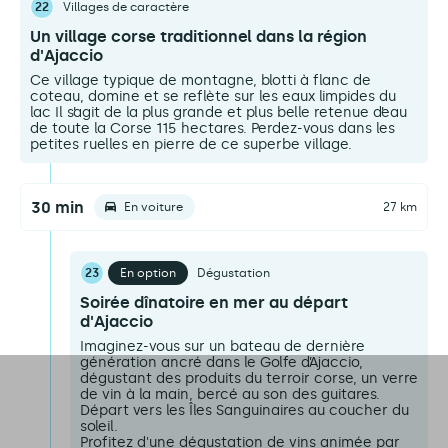
22
Villages de caractère
Un village corse traditionnel dans la région
d'Ajaccio
Ce village typique de montagne, blotti à flanc de
coteau, domine et se reflète sur les eaux limpides du
lac Il s’agit de la plus grande et plus belle retenue d’eau
de toute la Corse 115 hectares. Perdez-vous dans les
petites ruelles en pierre de ce superbe village.
30 min
En voiture
27 km
23
En option
Dégustation
Soirée dînatoire en mer au départ
d'Ajaccio
Imaginez-vous sur un bateau de dernière
génération ancré dans le Golfe d’Ajaccio,
dégustant des produits du terroir corse, un verre
de vin à la main, bercé au son des guitares.
Départ vers les Îles Sanguinaires au coucher du
soleil.
Profitez d'une dégustation de vins animée par