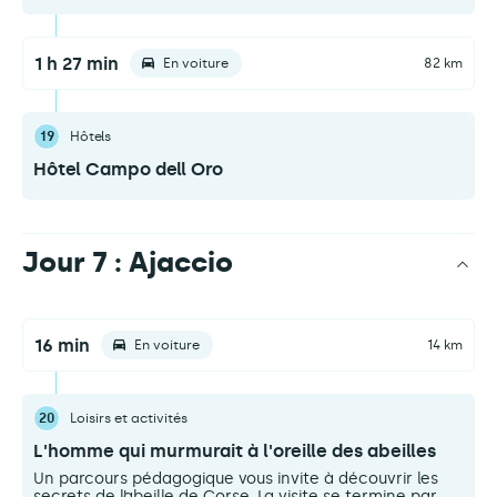
1 h 27 min
En voiture
82 km
19
Hôtels
Hôtel Campo dell Oro
Jour 7 : Ajaccio
16 min
En voiture
14 km
20
Loisirs et activités
L'homme qui murmurait à l'oreille des abeilles
Un parcours pédagogique vous invite à découvrir les
secrets de l’abeille de Corse. La visite se termine par