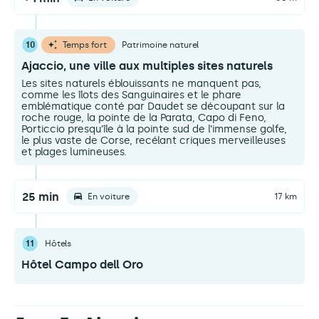
10
Temps fort
Patrimoine naturel
Ajaccio, une ville aux multiples sites naturels
Les sites naturels éblouissants ne manquent pas,
comme les îlots des Sanguinaires et le phare
emblématique conté par Daudet se découpant sur la
roche rouge, la pointe de la Parata, Capo di Feno,
Porticcio presqu’île à la pointe sud de l’immense golfe,
le plus vaste de Corse, recélant criques merveilleuses
et plages lumineuses.
25 min
En voiture
17 km
11
Hôtels
Hôtel Campo dell Oro