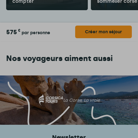
compter
sommelier corse
575
€
Créer mon séjour
par personne
Nos voyageurs aiment aussi
La Corse, La vraie
Newsletter