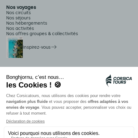
Nos voyages
Nos circuits
Nos séjours
Nos hébergements
Nos activités
Nos offres groupes & collectivités
Inspirez-vous
Services sur place
Navettes Citadina
Alerte méduse
Autocars rapides bleus
Contactez nos conseillers