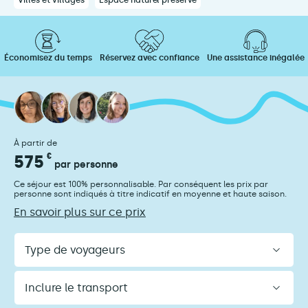
Villes et villages
Espace naturel préservé
Économisez du temps
Réservez avec confiance
Une assistance inégalée
À partir de
575
€
par personne
Ce séjour est 100% personnalisable. Par conséquent les prix par
personne sont indiqués à titre indicatif en moyenne et haute saison.
En savoir plus sur ce prix
Type
de
voyageurs
Inclure
le
transport