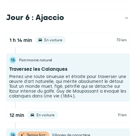
Jour 6 : Ajaccio
1 h 14 min
En voiture
70 km
15
Patrimoine naturel
Traversez les Calanques
Prenez une route sinueuse et étroite pour traverser une
œuvre d'art naturelle, qui mérite absolument le détour.
Tout un monde muet, figé, pétrifié qui se détache sur
l’azur intense du golfe. Guy de Maupassant a évoqué les
calanques dans Une vie (1884),
12 min
En voiture
11 km
16
Temps fort
Villages de caractère