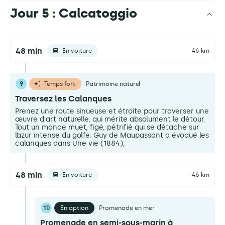
Jour 5 : Calcatoggio
48 min
En voiture
46 km
9
Temps fort
Patrimoine naturel
Traversez les Calanques
Prenez une route sinueuse et étroite pour traverser une
œuvre d'art naturelle, qui mérite absolument le détour.
Tout un monde muet, figé, pétrifié qui se détache sur
l’azur intense du golfe. Guy de Maupassant a évoqué les
calanques dans Une vie (1884),
48 min
En voiture
46 km
10
En option
Promenade en mer
Promenade en semi-sous-marin à