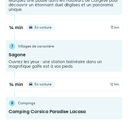
Marquez une pause dans les hauteurs de Cargèse pour
découvrir un étonnant duel d’églises et un panorama
unique.
14 min
En voiture
13 km
7
Villages de caractère
Sagone
Ouvrez les yeux : une station balnéaire dans un
magnifique golfe est à vos pieds.
14 min
En voiture
12 km
8
Campings
Camping Corsica Paradise Lacasa