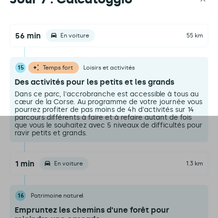
56 min
En voiture
55 km
15
Temps fort
Loisirs et activités
Des activités pour les petits et les grands
Dans ce parc, l'accrobranche est accessible à tous au
cœur de la Corse. Au programme de votre journée vous
pourrez profiter de pas moins de 4h d'activités sur 14
parcours différents à faire et à refaire autant de fois
que vous le souhaitez avec 5 niveaux de difficultés pour
ravir petits et grands.
1 min
En voiture
1.3 km
16
Patrimoine naturel
Empruntez les chemins d'une forêt pour