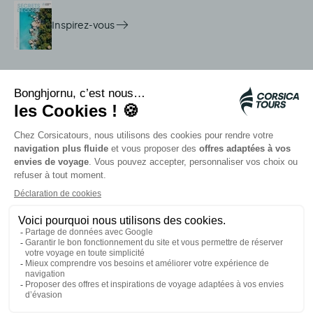
Inspirez-vous
Services sur place
Navettes Citadina
Alerte méduse
Autocars rapides bleus
Contactez nos conseillers
Nos partenaires
Carte