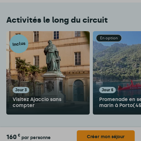
Activités le long du circuit
En option
Inclus
jour 3
jour 5
Visitez Ajaccio sans
Promenade en s
compter
marin à Porto(4
160
€
Créer mon séjour
par personne