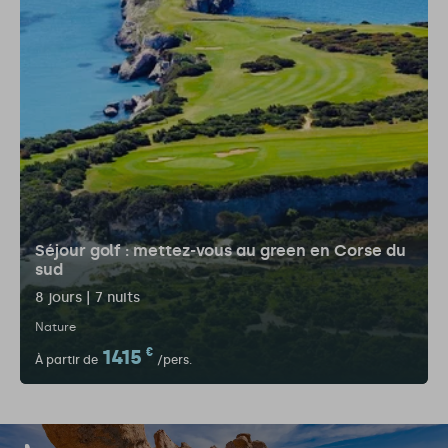
Séjour golf : mettez-vous au green en Corse du
sud
8 jours | 7 nuits
Nature
1415
€
À partir de
/pers.