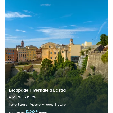
Escapade Hivernale à Bastia
4 jours | 3 nuits
Îles et littoral
Villes et villages
Nature
529
€