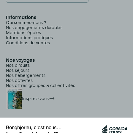
Informations
Qui sommes-nous ?
Nos engagements durables
Mentions légales
Informations pratiques
Conditions de ventes
Nos voyages
Nos circuits
Nos séjours
Nos hébergements
Nos activités
Nos offres groupes & collectivités
Inspirez-vous
Services sur place
Navettes Citadina