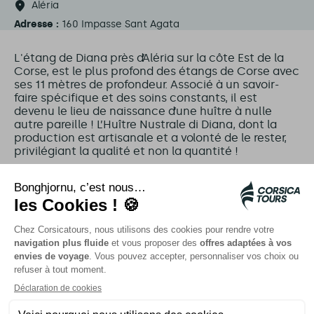
Aléria
Adresse :
160 Impasse Sant Agata
L'étang de Diana près d’Aléria sur la côte Est de la
Corse, est le plus profond des étangs de Corse avec
ses 11 mètres de profondeur. Associé à un savoir-
faire spécifique et des soins constants, il est
devenu le lieu de naissance d’une huître à nulle
autre pareille ! L’Huître Nustrale di Diana, dont la
production est artisanale et a volonté de le rester,
privilégiant la qualité et non la quantité !