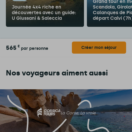
Grand tour en m
Journée 4x4 riche en
Scandola, Girola
découvertes avec un guide:
Calanques de Pi
U Giussani & Saleccia
départ Calvi (7h
565
€
Créer mon séjour
par personne
Nos voyageurs aiment aussi
La Corse, La vraie