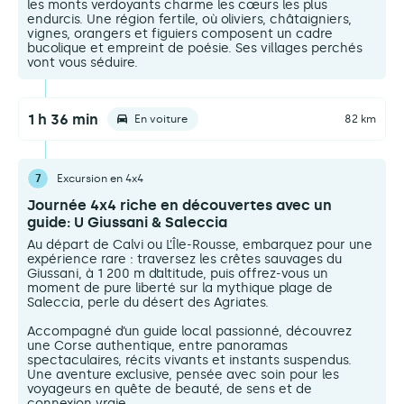
les monts verdoyants charme les cœurs les plus
endurcis. Une région fertile, où oliviers, châtaigniers,
vignes, orangers et figuiers composent un cadre
bucolique et empreint de poésie. Ses villages perchés
vont vous séduire.
1 h 36 min
En voiture
82 km
7
Excursion en 4x4
Journée 4x4 riche en découvertes avec un
guide: U Giussani & Saleccia
Au départ de Calvi ou L’Île-Rousse, embarquez pour une
expérience rare : traversez les crêtes sauvages du
Giussani, à 1 200 m d’altitude, puis offrez-vous un
moment de pure liberté sur la mythique plage de
Saleccia, perle du désert des Agriates.
Accompagné d’un guide local passionné, découvrez
une Corse authentique, entre panoramas
spectaculaires, récits vivants et instants suspendus.
Une aventure exclusive, pensée avec soin pour les
voyageurs en quête de beauté, de sens et de
connexion vraie.