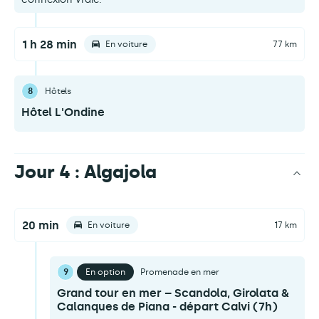
1 h 28 min
En voiture
77 km
8
Hôtels
Hôtel L'Ondine
Jour 4 : Algajola
20 min
En voiture
17 km
9
En option
Promenade en mer
Grand tour en mer – Scandola, Girolata &
Calanques de Piana - départ Calvi (7h)