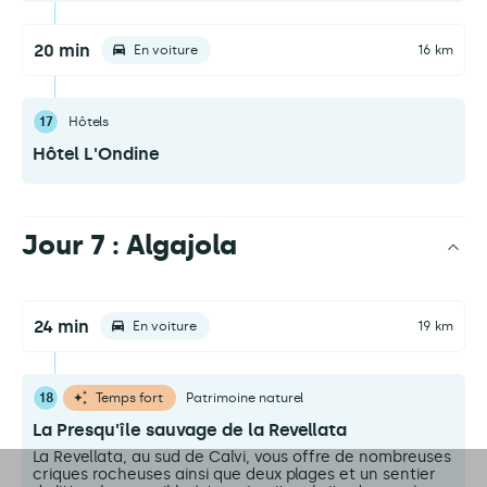
20 min
En voiture
16 km
17
Hôtels
Hôtel L'Ondine
Jour 7 : Algajola
24 min
En voiture
19 km
18
Temps fort
Patrimoine naturel
La Presqu'île sauvage de la Revellata
La Revellata, au sud de Calvi, vous offre de nombreuses
criques rocheuses ainsi que deux plages et un sentier