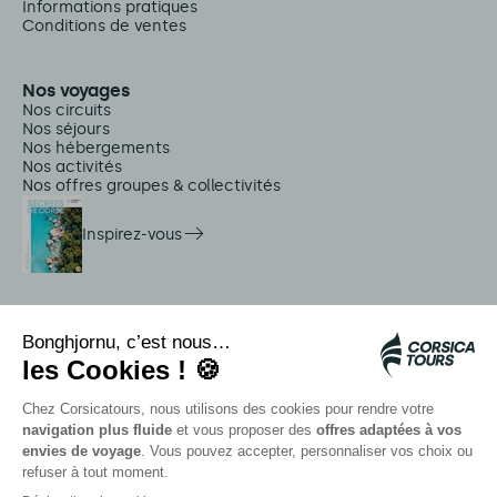
Informations pratiques
Conditions de ventes
Nos voyages
Nos circuits
Nos séjours
Nos hébergements
Nos activités
Nos offres groupes & collectivités
Inspirez-vous
Services sur place
Navettes Citadina
Alerte méduse
Autocars rapides bleus
Contactez nos conseillers