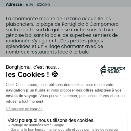
Adresse :
604 Tizzano
La charmante marine de Tizzano accueille les
plaisanciers, la plage de Portigliolo à Campomoro
sur la pointe sud du golfe se cache sous la tour
génoise balisant la baie, de superbes sentiers de
randonnée s’y égarent…Des petites plages
splendides et un village charmant avec de
nombreux restaurants face à la baie.