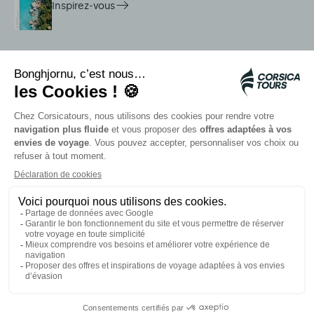
Inspirez-vous
Services sur place
Navettes Citadina
Alerte méduse
Autocars rapides bleus
Contactez nos conseillers
Nos partenaires