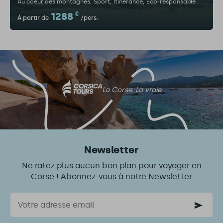
Au coeur des montagnes
Sport
Itinérance
Eco-responsable
1288
€
À partir de
/pers.
La Corse, La vraie
Newsletter
Ne ratez plus aucun bon plan pour voyager en
Corse ! Abonnez-vous à notre Newsletter
Courriel