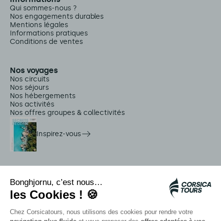
Qui sommes-nous ?
Nos engagements durables
Mentions légales
Informations pratiques
Conditions de ventes
Nos voyages
Nos circuits
Nos séjours
Nos hébergements
Nos activités
Nos offres groupes & collectivités
Inspirez-vous
Services sur place
Navettes Citadina
Alerte méduse
Autocars rapides bleus