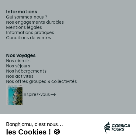
Informations
Qui sommes-nous ?
Nos engagements durables
Mentions légales
Informations pratiques
Conditions de ventes
Nos voyages
Nos circuits
Nos séjours
Nos hébergements
Nos activités
Nos offres groupes & collectivités
Inspirez-vous
Services sur place
Navettes Citadina
Alerte méduse