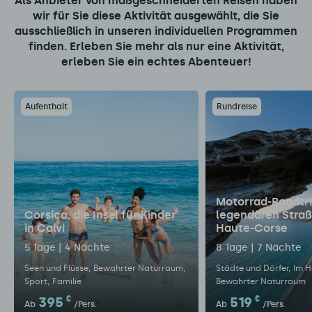
Als Anbieter von maßgeschneiderten Reisen haben
wir für Sie diese Aktivität ausgewählt, die Sie
ausschließlich in unseren individuellen Programmen
finden. Erleben Sie mehr als nur eine Aktivität,
erleben Sie ein echtes Abenteuer!
Aufenthalt
Rundreise
Motorrad-Roadtri
Corsica, die Insel für Kinder
legendären Straß
in Calvi
Haute-Corse
5 Tage | 4 Nächte
8 Tage | 7 Nächte
Seen und Flüsse
Bewahrter Naturraum
Städte und Dörfer
Im H
Sport
Familie
Bewahrter Naturraum
395
€
519
€
Ab
/Pers.
Ab
/Pers.