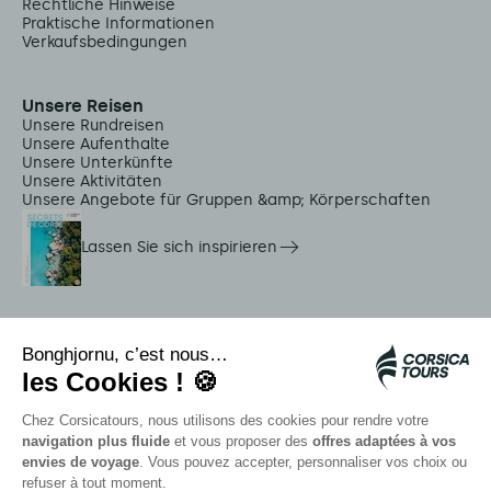
Rechtliche Hinweise
Praktische Informationen
Verkaufsbedingungen
Unsere Reisen
Unsere Rundreisen
Unsere Aufenthalte
Unsere Unterkünfte
Unsere Aktivitäten
Unsere Angebote für Gruppen &amp; Körperschaften
Lassen Sie sich inspirieren
Dienstleistungen vor Ort
Citadina Shuttles
Quallenalarm
Autocars rapides bleus
Kontaktieren Sie unsere Berater