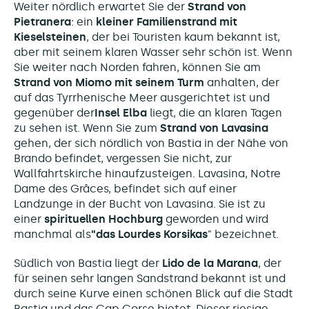
Weiter nördlich erwartet Sie der
Strand von
Pietranera
: ein
kleiner Familienstrand mit
Kieselsteinen
, der bei Touristen kaum bekannt ist,
aber mit seinem klaren Wasser sehr schön ist. Wenn
Sie weiter nach Norden fahren, können Sie am
Strand von Miomo mit seinem Turm
anhalten, der
auf das Tyrrhenische Meer ausgerichtet ist und
gegenüber der
Insel Elba
liegt, die an klaren Tagen
zu sehen ist. Wenn Sie zum
Strand von Lavasina
gehen, der sich nördlich von Bastia in der Nähe von
Brando befindet, vergessen Sie nicht, zur
Wallfahrtskirche hinaufzusteigen. Lavasina, Notre
Dame des Grâces, befindet sich auf einer
Landzunge in der Bucht von Lavasina. Sie ist zu
einer
spirituellen Hochburg
geworden und wird
manchmal als
"das Lourdes Korsikas
" bezeichnet.
Südlich von Bastia liegt der
Lido de la Marana
, der
für seinen sehr langen Sandstrand bekannt ist und
durch seine Kurve einen schönen Blick auf die Stadt
Bastia und das Cap Corse bietet. Dieser riesige