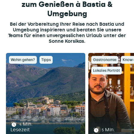
zum Genießen à Bastia &
Umgebung
Bei der Vorbereitung Ihrer Reise nach Bastia und
Umgebung inspirieren und beraten Sie unsere
Teams für einen unvergesslichen Urlaub unter der
Sonne Korsikas.
Wohin gehen?
Tipps
Gastronomie
Know
Lokales Porträt
Min.
4
Lesezeit
Min.
5