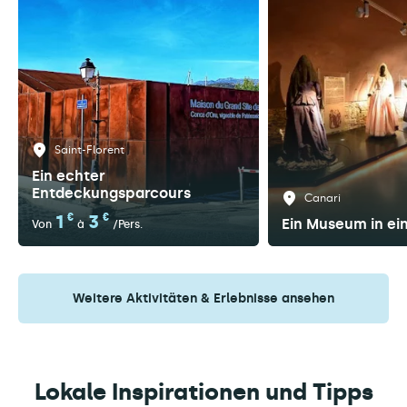
Saint-Florent
Ein echter
Entdeckungsparcours
Canari
1
€
3
€
Ein Museum in ei
Von
à
/Pers.
Weitere Aktivitäten & Erlebnisse ansehen
Lokale Inspirationen und Tipps