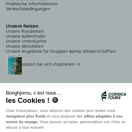
Praktische Informationen
Verkaufsbedingungen
Unsere Reisen
Unsere Rundreisen
Unsere Aufenthalte
Unsere Unterkünfte
Unsere Aktivitäten
Unsere Angebote für Gruppen &amp; Körperschaften
Lassen Sie sich inspirieren
Dienstleistungen vor Ort
Citadina Shuttles
Quallenalarm
Autocars rapides bleus
Kontaktieren Sie unsere Berater