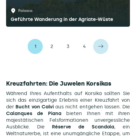
Palasca
Geführte Wanderung in der Agriate-Wüste
1
2
3
4
Kreuzfahrten: Die Juwelen Korsikas
Während Ihres Aufenthalts auf Korsika sollten Sie
sich das einzigartige Erlebnis einer Kreuzfahrt von
der
Bucht von Calvi
aus nicht entgehen lassen. Die
Calanques de Piana
bieten Ihnen mit ihren
majestätischen Felsformationen unvergessliche
Ausblicke. Die
Réserve de Scandola
, ein
Weltnaturerbe, ist eine unumgängliche Etappe, um