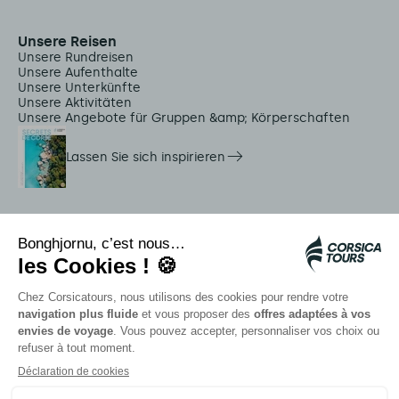
Unsere Reisen
Unsere Rundreisen
Unsere Aufenthalte
Unsere Unterkünfte
Unsere Aktivitäten
Unsere Angebote für Gruppen &amp; Körperschaften
Lassen Sie sich inspirieren
Dienstleistungen vor Ort
Citadina Shuttles
Quallenalarm
Autocars rapides bleus
Kontaktieren Sie unsere Berater