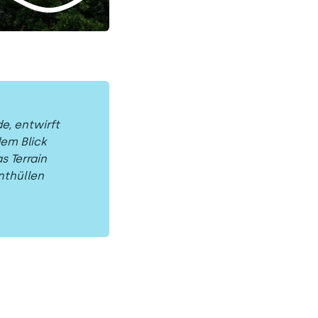
e, entwirft
dem Blick
s Terrain
nthüllen