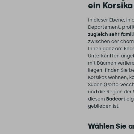
ein Korsika 
In dieser Ebene, in
Departement, profit
zugleich sehr famil
zwischen der charm
Ihnen ganz am Ende 
Unterkünften angeb
mit Bäumen verliere
liegen, finden Sie b
Korsikas wohnen, kö
Süden (Porto-Vecch
und die Region der 
diesem
Badeort
eig
geblieben ist.
Wählen Sie a