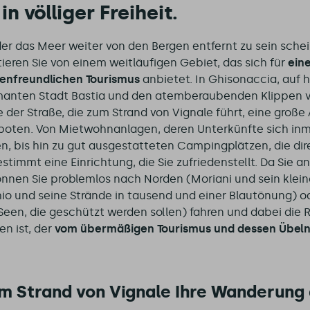
in völliger Freiheit.
 der das Meer weiter von den Bergen entfernt zu sein sche
ieren Sie von einem weitläufigen Gebiet, das sich für
ein
ienfreundlichen Tourismus
anbietet. In Ghisonaccia, auf
anten Stadt Bastia und den atemberaubenden Klippen vo
der Straße, die zum Strand von Vignale führt, eine große
oten. Von Mietwohnanlagen, deren Unterkünfte sich inm
n, bis hin zu gut ausgestatteten Campingplätzen, die di
estimmt eine Einrichtung, die Sie zufriedenstellt. Da Sie a
nnen Sie problemlos nach Norden (Moriani und sein kleiner
io und seine Strände in tausend und einer Blautönung) o
Seen, die geschützt werden sollen) fahren und dabei die 
en ist, der
vom übermäßigen Tourismus und dessen Übeln
m Strand von Vignale Ihre Wanderung 