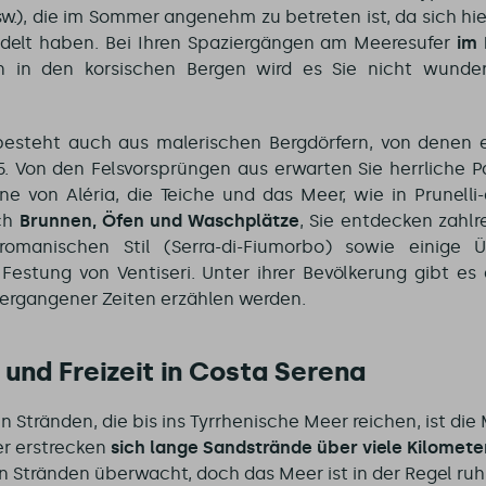
.), die im Sommer angenehm zu betreten ist, da sich hi
delt haben. Bei Ihren Spaziergängen am Meeresufer
im 
 in den korsischen Bergen wird es Sie nicht wunde
esteht auch aus malerischen Bergdörfern, von denen e
5. Von den Felsvorsprüngen aus erwarten Sie herrliche
ne von Aléria, die Teiche und das Meer, wie in Prunelli-
ch
Brunnen, Öfen und Waschplätze
, Sie entdecken zahlr
romanischen Stil (Serra-di-Fiumorbo) sowie einige 
e Festung von Ventiseri. Unter ihrer Bevölkerung gibt es
vergangener Zeiten erzählen werden.
und Freizeit in Costa Serena
en Stränden, die bis ins Tyrrhenische Meer reichen, ist di
er erstrecken
sich lange Sandstrände über viele Kilometer
n Stränden überwacht, doch das Meer ist in der Regel ruh