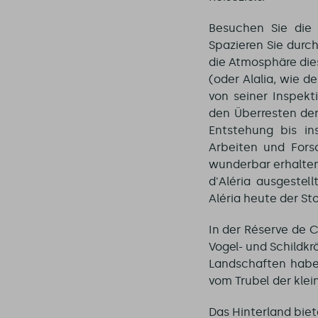
Besuchen Sie di
Spazieren Sie durc
die Atmosphäre dies
(oder Alalia, wie 
von seiner Inspekt
den Überresten der
Entstehung bis in
Arbeiten und For
wunderbar erhalten
d'Aléria ausgestel
Aléria heute der St
In der Réserve de 
Vogel- und Schildkr
Landschaften habe
vom Trubel der klei
Das Hinterland biet