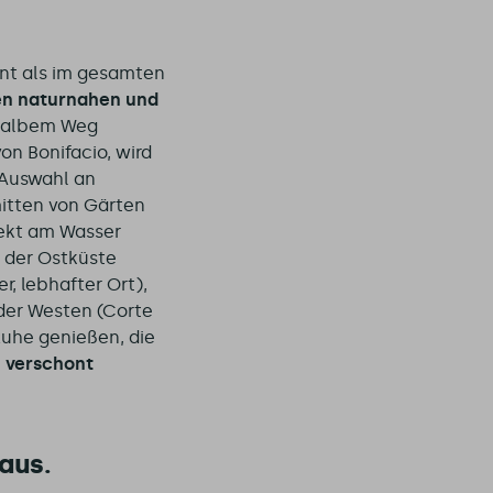
int als im gesamten
en naturnahen und
 halbem Weg
n Bonifacio, wird
 Auswahl an
itten von Gärten
rekt am Wasser
n der Ostküste
, lebhafter Ort),
der Westen (Corte
Ruhe genießen, die
 verschont
aus.