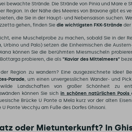
wei bewachte Strände. Die Strände von Pinia und Mare e S
ser Region. In der Nähe des Meeres von Bravone gibt es ve
bieten, die Sie in der Haupt- und Nebensaison suchen. Wen
zzetta gehen, finden Sie
die wichtigsten FKK-Strände
der
icht, eine Muschelprobe zu machen, sobald Sie in der Re
na, Urbino und Palo) setzen die Einheimischen die Auster
 Diana können Sie die berühmten Miesmuscheln probiere
 Bottarga probieren, die als
"Kaviar des Mittelmeers"
beze
n der Region zu wandern? Eine ausgezeichnete Idee! B
tes-Parade
, um einen unvergesslichen Wander- und Pick
 wilde Landschaften von großer Schönheit zu en
lswänden können Sie sich
in schönen natürlichen Pools
uesische Brücke U Ponte a Mela kurz vor der alten Eisen
 U Ponte Vecchju am Fuße des Dorfes Ghisoni.
tz oder Mietunterkunft? In Ghi