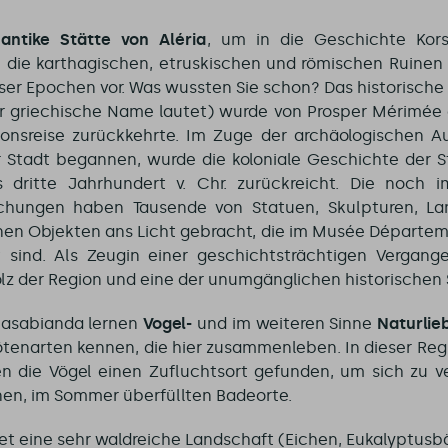
e
antike Stätte von Aléria
, um in die Geschichte Kors
h die karthagischen, etruskischen und römischen Ruinen u
er Epochen vor. Was wussten Sie schon? Das historische 
der griechische Name lautet) wurde von Prosper Mérimée e
ionsreise zurückkehrte. Im Zuge der archäologischen A
 Stadt begannen, wurde die koloniale Geschichte der St
s dritte Jahrhundert v. Chr. zurückreicht. Die noch
schungen haben Tausende von Statuen, Skulpturen, L
en Objekten ans Licht gebracht, die im Musée Départem
lt sind. Als Zeugin einer geschichtsträchtigen Vergange
olz der Region und eine der unumgänglichen historischen 
Casabianda lernen
Vogel-
und im weiteren Sinne
Naturlie
ötenarten kennen, die hier zusammenleben. In dieser Reg
n die Vögel einen Zufluchtsort gefunden, um sich zu v
nen, im Sommer überfüllten Badeorte.
et eine sehr waldreiche Landschaft (Eichen, Eukalyptusbä