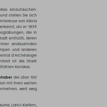
ikas einzutauchen.
nd stellen Sie sich
Interesse von Aléria
rkannt, als er 1839
usgrabungen, die in
adt enthüllt, deren
 immer andauernden
ampen und anderen
ental d'Archéologie
nheit ist die Stadt
Stätten Korsikas.
bhaber
die über 100
ion mit ihren weiten
ermehren, weit weg
ume, Larici-Kiefern,