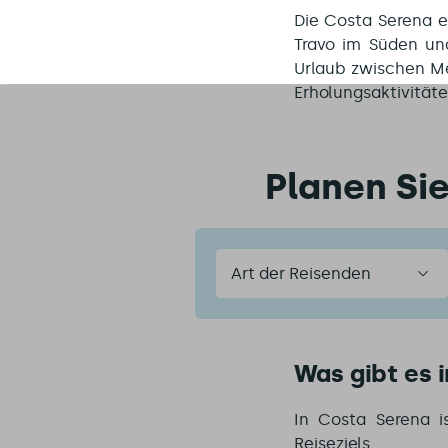
Die Costa Serena e
Travo im Süden un
Urlaub zwischen M
Erholungsaktivität
Planen Si
Art
der
Reisenden
Was gibt es 
In Costa Serena i
Reiseziels.