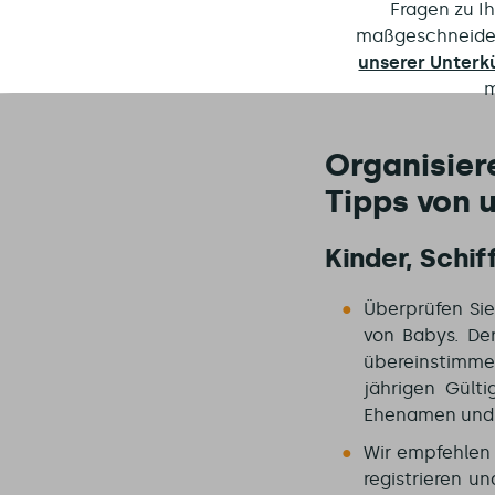
Fragen zu I
maßgeschneide
unserer Unterk
m
Organisiere
Tipps von 
Kinder, Schif
Überprüfen Sie
von Babys. D
übereinstimmen
jährigen Gülti
Ehenamen und 
Wir empfehlen 
registrieren u