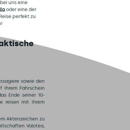
 bei uns eine
lla
oder eine der
eise perfekt zu
n!
raktische
assagiere sowie den
 Ihrem Fahrschein
das Ende seiner 10-
ie reisen mit Ihrem
rem Aktenzeichen zu
llschaften Volotea,