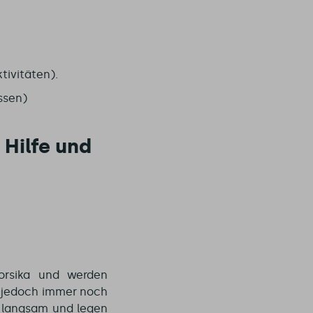
tivitäten).
ssen)
 Hilfe und
orsika und werden
s jedoch immer noch
e langsam und legen