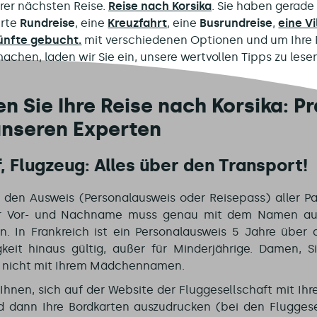
hrer nächsten Reise.
Reise nach Korsika
. Sie haben gerade
rte
Rundreise
, eine
Kreuzfahrt
, eine
Busrundreise
,
eine Vi
ünfte gebucht.
mit verschiedenen Optionen und um Ihre R
achen, laden wir Sie ein, unsere wertvollen Tipps zu lese
n Sie Ihre Reise nach Korsika: P
unseren Experten
f, Flugzeug: Alles über den Transport!
 den Ausweis (Personalausweis oder Reisepass) aller P
er Vor- und Nachname muss genau mit dem Namen auf
. In Frankreich ist ein Personalausweis 5 Jahre über 
gkeit hinaus gültig, außer für Minderjährige. Damen, S
nicht mit Ihrem Mädchennamen.
Ihnen, sich auf der Website der Fluggesellschaft mit Ih
nd dann Ihre Bordkarten auszudrucken (bei den Fluggese