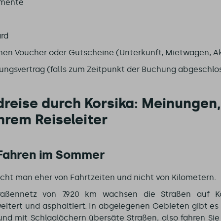
umente
ard
nen Voucher oder Gutscheine (Unterkunft, Mietwagen, Ak
rungsvertrag (falls zum Zeitpunkt der Buchung abgeschlo
reise durch Korsika: Meinungen,
hrem Reiseleiter
Fahren im
Sommer
richt man eher von Fahrtzeiten und nicht von Kilometern.
raßennetz von 7.920 km wachsen die Straßen auf K
eitert und asphaltiert. In abgelegenen Gebieten gibt e
und mit Schlaglöchern übersäte Straßen, also fahren Si