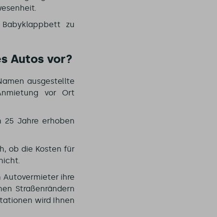
wesenheit.
n Babyklappbett zu
es Autos vor?
Namen ausgestellte
 Anmietung vor Ort
ch 25 Jahre erhoben
h, ob die Kosten für
nicht.
 Autovermieter ihre
hen Straßenrändern
stationen wird Ihnen