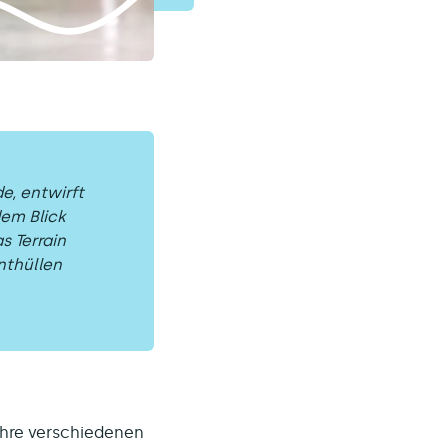
e, entwirft
dem Blick
s Terrain
nthüllen
Ihre verschiedenen