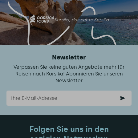
zu
diesem
Artikel
mit
Korsika, das echte Korsika
Newsletter
Verpassen Sie keine guten Angebote mehr für
Reisen nach Korsika! Abonnieren Sie unseren
Newsletter.
Email
Folgen Sie uns in den