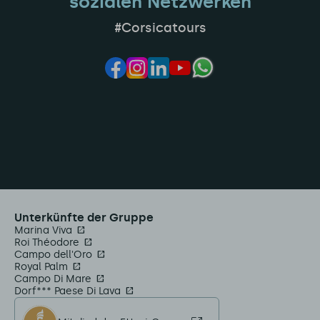
sozialen Netzwerken
#Corsicatours
Unterkünfte der Gruppe
Marina Viva
Roi Théodore
Campo dell'Oro
Royal Palm
Campo Di Mare
Dorf*** Paese Di Lava