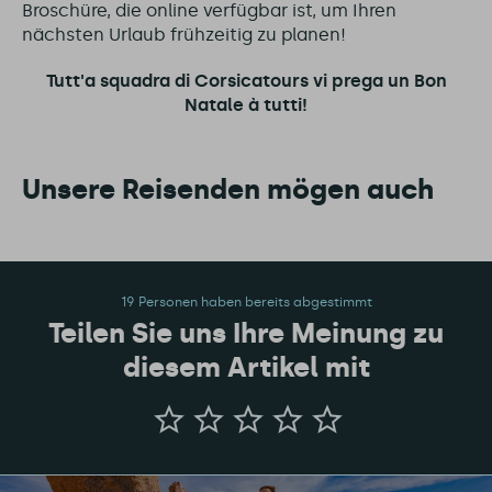
Broschüre, die online verfügbar ist, um Ihren
nächsten Urlaub frühzeitig zu planen!
Tutt'a squadra di Cors
icatours vi prega un Bon
Natale à tutti!
Unsere Reisenden mögen auch
19 Personen haben bereits abgestimmt
Teilen Sie uns Ihre Meinung zu
diesem Artikel mit
Teilen
Sie
uns
Ihre
Meinung