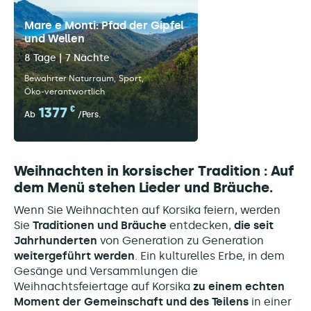
Mare e Monti: Pfad der Gipfel
und Wellen
8 Tage | 7 Nächte
Bewahrter Naturraum
Sport
Öko-verantwortlich
1377
€
Ab
/Pers.
Weihnachten in korsischer
Tradition
: Auf
dem Menü stehen Lieder und Bräuche.
Wenn Sie Weihnachten auf Korsika feiern, werden
Sie
Traditionen und Bräuche
entdecken,
die seit
Jahrhunderten
von Generation zu Generation
weitergeführt werden
. Ein kulturelles Erbe, in dem
Gesänge und Versammlungen die
Weihnachtsfeiertage auf Korsika
zu einem echten
Moment der Gemeinschaft und des Teilens
in einer