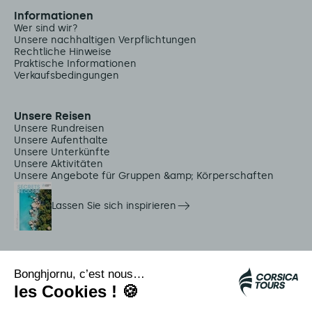
Informationen
Wer sind wir?
Unsere nachhaltigen Verpflichtungen
Rechtliche Hinweise
Praktische Informationen
Verkaufsbedingungen
Unsere Reisen
Unsere Rundreisen
Unsere Aufenthalte
Unsere Unterkünfte
Unsere Aktivitäten
Unsere Angebote für Gruppen &amp; Körperschaften
Lassen Sie sich inspirieren
Dienstleistungen vor Ort
Citadina Shuttles
Quallenalarm
Autocars rapides bleus