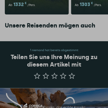
1332
€
1303
€
Ab
/Pers.
Ab
/Pers.
Unsere Reisenden mögen auch
1 niemand hat bereits abgestimmt
Teilen Sie uns Ihre Meinung zu
diesem Artikel mit
Teilen
Sie
uns
Ihre
Meinung
zu
diesem
Artikel
mit
Korsika, das echte Korsika