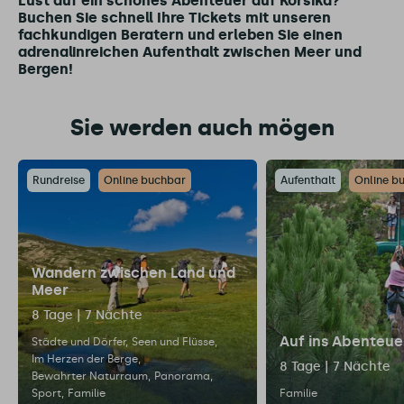
Lust auf ein schönes Abenteuer auf Korsika?
Buchen Sie schnell Ihre Tickets mit unseren
fachkundigen Beratern und erleben Sie einen
adrenalinreichen Aufenthalt zwischen Meer und
Bergen!
Sie werden auch mögen
Rundreise
Online buchbar
Aufenthalt
Online b
Wandern zwischen Land und
Meer
8 Tage | 7 Nächte
Auf ins Abenteue
Städte und Dörfer
Seen und Flüsse
Im Herzen der Berge
8 Tage | 7 Nächte
Bewahrter Naturraum
Panorama
Sport
Familie
Familie