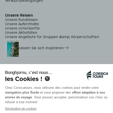
Verkaufsbedingungen
Unsere Reisen
Unsere Rundreisen
Unsere Aufenthalte
Unsere Unterkünfte
Unsere Aktivitäten
Unsere Angebote für Gruppen &amp; Körperschaften
Lassen Sie sich inspirieren
Dienstleistungen vor Ort
Citadina Shuttles
Quallenalarm
Autocars rapides bleus
Kontaktieren Sie unsere Berater