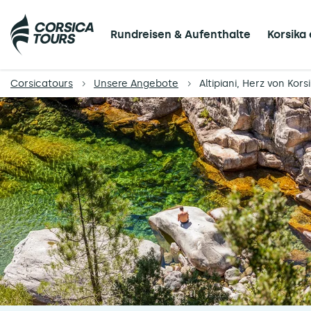
Rundreisen & Aufenthalte
Korsika
Corsicatours
Unsere Angebote
Altipiani, Herz von Kors