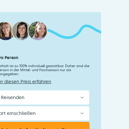
ro Person
thalt ist zu 100% individuell gestaltbar. Daher sind die
erson in der Mittel- und Hochsaison nur als
 angegeben.
r diesen Preis erfahren
n
ßen