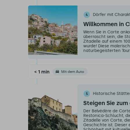
Dörfer mit Charak
4
Willkommen in 
Wenn Sie in Corte an
überrascht sein, die S
Zitadelle auf einem 10
wurde! Diese malerisch
naturbegeisterten Touri
< 1 min
Mit dem Auto
Historische Stätt
5
Steigen Sie zum 
Der Belvédère de Corte 
Restonica-Schlucht, di
Zitadelle von Corte, d
Geschichte ist. Dieser 
Schönheit mit kulturell