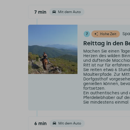
7 min
Mit dem Auto
Spa
7
Hohe Zeit
Reittag in den 
Machen Sie einen Tagesr
Herzen des wilden Binne
und duftende Macchia e
Ritt ist nur für erfahre
Sie reiten etwa 6 Stun
Maultierpfade. Zur Mitt
Dorfgasthof vorgesehe
genießen können, bevor
fortsetzen.
Ein authentisches und 
Pferdeliebhaber auf d
Sie mindestens einmal a
6 min
Mit dem Auto