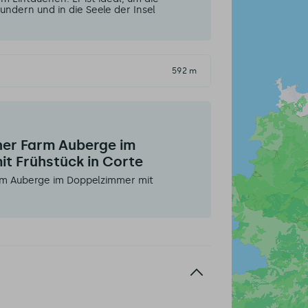
ndern und in die Seele der Insel
592 m
iner Farm Auberge im
t Frühstück in Corte
arm Auberge im Doppelzimmer mit