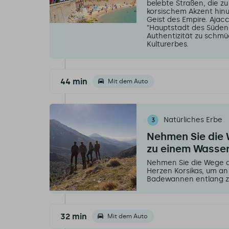
belebte Straßen, die z
korsischem Akzent hin
Geist des Empire. Ajacc
"Hauptstadt des Südens
Authentizität zu schmü
Kulturerbes.
44 min
Mit dem Auto
Natürliches Erbe
3
Nehmen Sie die 
zu einem Wasser
Nehmen Sie die Wege d
Herzen Korsikas, um an
Badewannen entlang z
32 min
Mit dem Auto