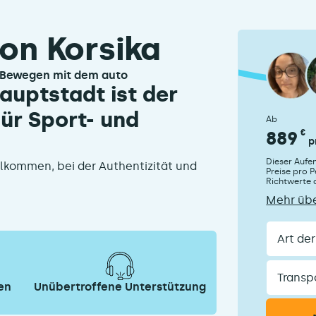
von Korsika
bewegen mit dem auto
Hauptstadt ist der
ür Sport- und
Ab
889
€
p
Dieser Aufen
illkommen, bei der Authentizität und
Preise pro P
Richtwerte
Mehr übe
Art
der
Reisende
Transport
einschlie
en
Unübertroffene Unterstützung