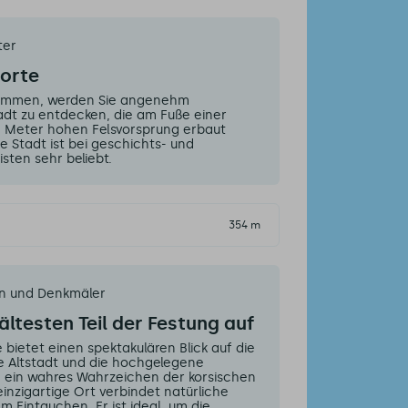
ter
Corte
kommen, werden Sie angenehm
tadt zu entdecken, die am Fuße einer
0 Meter hohen Felsvorsprung erbaut
e Stadt ist bei geschichts- und
sten sehr beliebt.
354 m
en und Denkmäler
ältesten Teil der Festung auf
bietet einen spektakulären Blick auf die
e Altstadt und die hochgelegene
ie ein wahres Wahrzeichen der korsischen
einzigartige Ort verbindet natürliche
em Eintauchen. Er ist ideal, um die