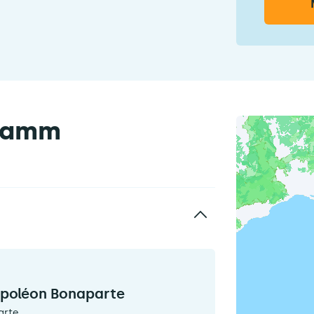
gramm
apoléon Bonaparte
rte.