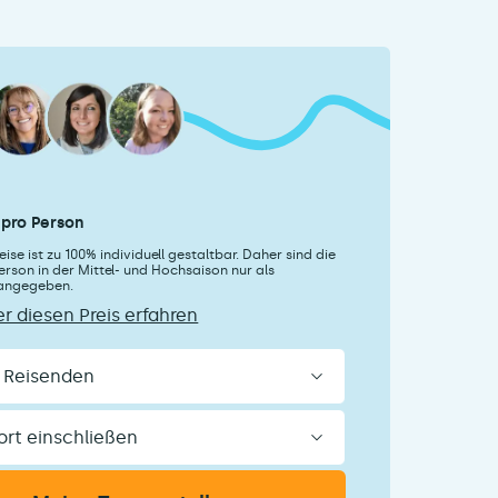
pro Person
ise ist zu 100% individuell gestaltbar. Daher sind die
erson in der Mittel- und Hochsaison nur als
 angegeben.
r diesen Preis erfahren
n
ßen