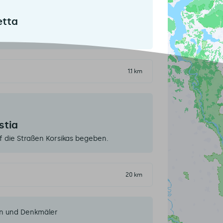
etta
1.1 km
stia
f die Straßen Korsikas begeben.
20 km
en und Denkmäler