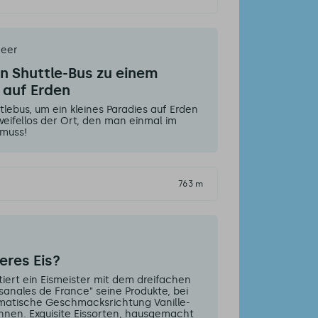
Meer
n Shuttle-Bus zu einem
 auf Erden
lebus, um ein kleines Paradies auf Erden
zweifellos der Ort, den man einmal im
muss!
763 m
eres Eis?
tiert ein Eismeister mit dem dreifachen
sanales de France" seine Produkte, bei
matische Geschmacksrichtung Vanille-
önnen. Exquisite Eissorten, hausgemacht