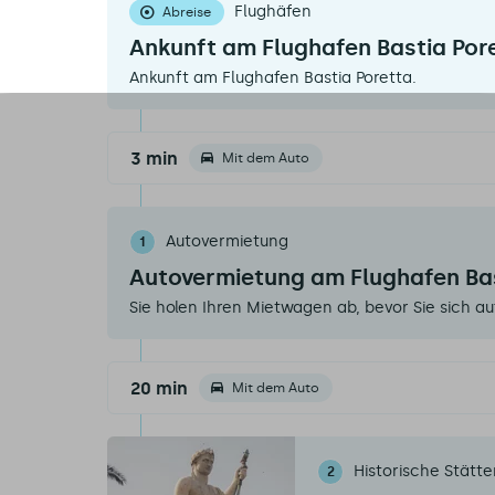
Flughäfen
Abreise
Ankunft am Flughafen Bastia Por
Ankunft am Flughafen Bastia Poretta.
3 min
Mit dem Auto
Autovermietung
1
Autovermietung am Flughafen Ba
Sie holen Ihren Mietwagen ab, bevor Sie sich au
20 min
Mit dem Auto
Historische Stätt
2