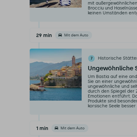
mit außergewöhnlichen 
Brocciu und Haselnüsse. 
keinen Umständen entg
29 min
Mit dem Auto
Historische Stätt
7
Ungewöhnliche S
Um Bastia auf eine an
Sie an einer ungewöhn
ungewöhnliche und selt
durch den Spiegel der Z
Emotionen entführt. Da
Produkte sind besonde
korsische Seele besser 
1 min
Mit dem Auto