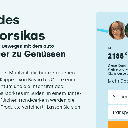
des
orsikas
bewegen mit dem auto
Ab
"Der zu Genüssen
2185
€
Diese Rundre
Preise pro P
iner Mahlzeit, die bronzefarbenen
Richtwerte
Klippe... Von Bastia bis Corte erinnert
Mehr übe
chtum und die Intensität des
Art
es Marktes im Süden, in einem Tante-
der
ftlichen Handwerkern werden die
Reisende
rodukte verfeinert. Lassen Sie sich
Transport
einschlie