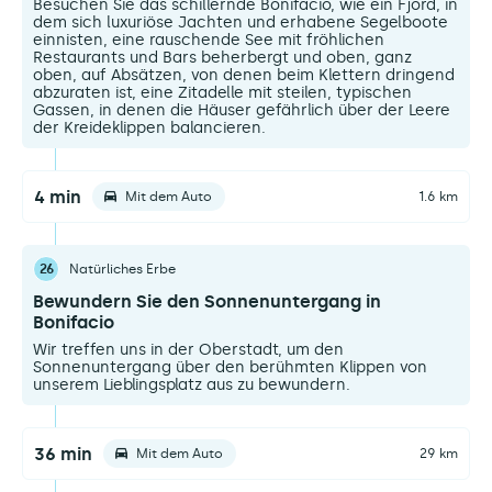
Besuchen Sie das schillernde Bonifacio, wie ein Fjord, in
dem sich luxuriöse Jachten und erhabene Segelboote
einnisten, eine rauschende See mit fröhlichen
Restaurants und Bars beherbergt und oben, ganz
oben, auf Absätzen, von denen beim Klettern dringend
abzuraten ist, eine Zitadelle mit steilen, typischen
Gassen, in denen die Häuser gefährlich über der Leere
der Kreideklippen balancieren.
4 min
Mit dem Auto
1.6 km
26
Natürliches Erbe
Bewundern Sie den Sonnenuntergang in
Bonifacio
Wir treffen uns in der Oberstadt, um den
Sonnenuntergang über den berühmten Klippen von
unserem Lieblingsplatz aus zu bewundern.
36 min
Mit dem Auto
29 km