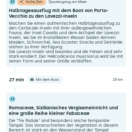
22
Hohe Zeit
Spaziergang am Meer
Halbtagesausflug mit dem Boot von Porto-
Vecchio zu den Lavezzi-Inseln
Machen Sie einen authentischen Halbtagesausflug zu
den Cerbicale-Inseln mit ihrer außergewöhnlichen
Fauna, der Insel Cavallo und dem Archipel der Lavezzi-
Inseln, wo Sie im kristallklaren Wasser baden können.
Masken, Schnorchel, Sea Scooter, Snacks und Getränke
stehen zu Ihrer Verfügung.
Die Lavezzi-Inseln sind baumlos und die Felsen sind sehr
stark erodiert. Der Helicodiceros muscivorus wird Sie mit
seiner Form und seiner Größe verblüffen.
27 min
Mit dem Auto
20 km
23
Romaceae, Sizilianisches Vergissmeinnicht und
eine große Reihe kleiner Fabaceae
Die "Tre Padule" sind besonders reiche temporäre
Tümpel. Das Voranschreiten der Vegetation in diesem
Bereich ist stark an den Wasserstand der Tümpel