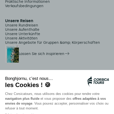
Praktische Informationen
Verkaufsbedingungen
Unsere Reisen
Unsere Rundreisen
Unsere Aufenthalte
Unsere Unterkünfte
Unsere Aktivitäten
Unsere Angebote für Gruppen &amp; Körperschaften
Lassen Sie sich inspirieren
Dienstleistungen vor Ort
Citadina Shuttles
Quallenalarm
Autocars rapides bleus
Kontaktieren Sie unsere Berater