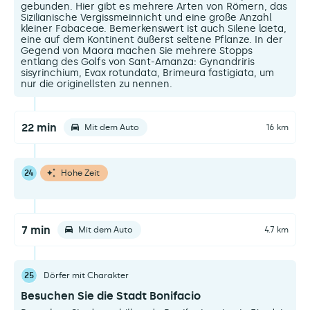
gebunden. Hier gibt es mehrere Arten von Römern, das
Sizilianische Vergissmeinnicht und eine große Anzahl
kleiner Fabaceae. Bemerkenswert ist auch Silene laeta,
eine auf dem Kontinent äußerst seltene Pflanze. In der
Gegend von Maora machen Sie mehrere Stopps
entlang des Golfs von Sant-Amanza: Gynandriris
sisyrinchium, Evax rotundata, Brimeura fastigiata, um
nur die originellsten zu nennen.
22 min
Mit dem Auto
16 km
24
Hohe Zeit
7 min
Mit dem Auto
4.7 km
25
Dörfer mit Charakter
Besuchen Sie die Stadt Bonifacio