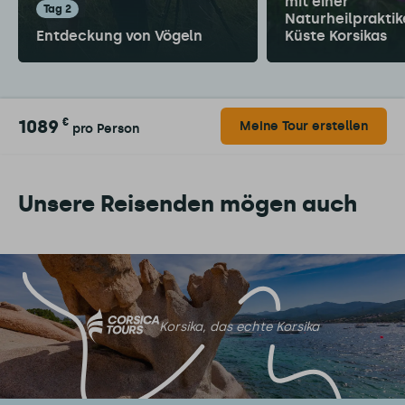
mit einer
Tag 2
Naturheilpraktik
Entdeckung von Vögeln
Küste Korsikas
1089
€
Meine Tour erstellen
pro Person
Unsere Reisenden mögen auch
Korsika, das echte Korsika