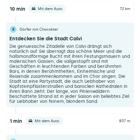
10 min
Mit dem Auto
7.2 km
8
Dörfer mit Charakter
Entdecken Sie die Stadt Calvi
Die genuesische Zitadelle von Calvi drängt sich
natürlich auf. Sie überragt das schöne Meer und die
halbmondförmige Bucht mit ihren Festungsmauern und
malerischen Gassen, die vollgestopft sind mit
Geschäften in leuchtenden Farben und berühmten
Bars, in denen Berühmtheiten, Einheimische und
Reisende zusammenkommen und im Chor singen. Die
Stadt ist eine Partystadt, die auch Liebhaber von
Kopfsteinpflasterstraßen und barocken Kathedralen in
ihren Bann zieht. Der lange, von Pinienwäldern
beschattete Strand ist in jeder Saison ein beliebtes Ziel
für Liebhaber von feinem, blondem Sand.
1 min
Mit dem Auto
807 m