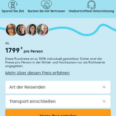
Sparen Sie Zeit
Buchen Sie mit Vertrauen
Unübertroffene Unterstützung
Ab
1799
€
pro Person
Diese Rundreise ist zu 100% individuell gestaltbar. Daher sind die
Preise pro Person in der Mittel- und Hochsaison nur als Richtwerte
angegeben.
Mehr über diesen Preis erfahren
Art
der
Reisenden
Transport
einschließen