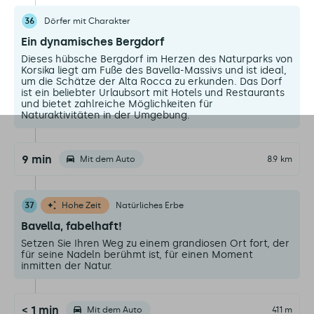
36
Dörfer mit Charakter
Ein dynamisches Bergdorf
Dieses hübsche Bergdorf im Herzen des Naturparks von
Korsika liegt am Fuße des Bavella-Massivs und ist ideal,
um die Schätze der Alta Rocca zu erkunden. Das Dorf
ist ein beliebter Urlaubsort mit Hotels und Restaurants
und bietet zahlreiche Möglichkeiten für
Naturaktivitäten in der Umgebung.
9 min
Mit dem Auto
8.9 km
37
Hohe Zeit
Natürliches Erbe
Bavella, fabelhaft!
Setzen Sie Ihren Weg zu einem grandiosen Ort fort, der
für seine Nadeln berühmt ist, für einen Moment
inmitten der Natur.
< 1 min
Mit dem Auto
411 m