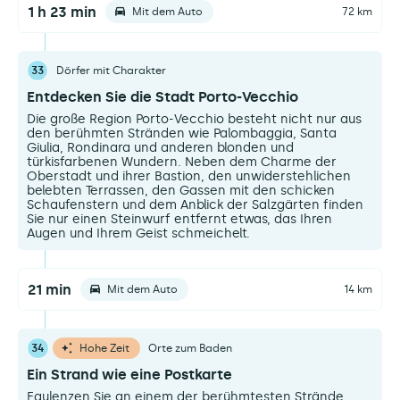
1 h 23 min
Mit dem Auto
72 km
33
Dörfer mit Charakter
Entdecken Sie die Stadt Porto-Vecchio
Die große Region Porto-Vecchio besteht nicht nur aus
den berühmten Stränden wie Palombaggia, Santa
Giulia, Rondinara und anderen blonden und
türkisfarbenen Wundern. Neben dem Charme der
Oberstadt und ihrer Bastion, den unwiderstehlichen
belebten Terrassen, den Gassen mit den schicken
Schaufenstern und dem Anblick der Salzgärten finden
Sie nur einen Steinwurf entfernt etwas, das Ihren
Augen und Ihrem Geist schmeichelt.
21 min
Mit dem Auto
14 km
34
Hohe Zeit
Orte zum Baden
Ein Strand wie eine Postkarte
Faulenzen Sie an einem der berühmtesten Strände